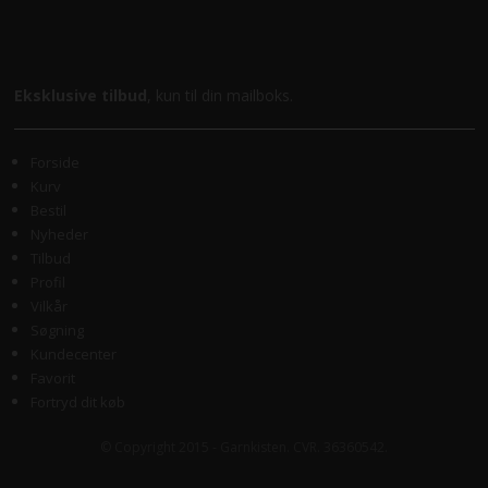
Eksklusive tilbud
, kun til din mailboks.
Forside
Kurv
Bestil
Nyheder
Tilbud
Profil
Vilkår
Søgning
Kundecenter
Favorit
Fortryd dit køb
© Copyright 2015 - Garnkisten. CVR. 36360542.