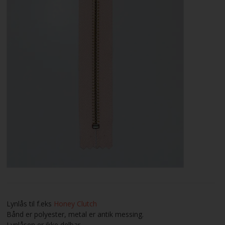
VILKÅR
SØGNING
KUNDECENTER
FAVORIT
FORTRYD DIT KØB
Lynlås til f.eks
Honey Clutch
Bånd er polyester, metal er antik messing.
Lynlåsen er ikke delbar