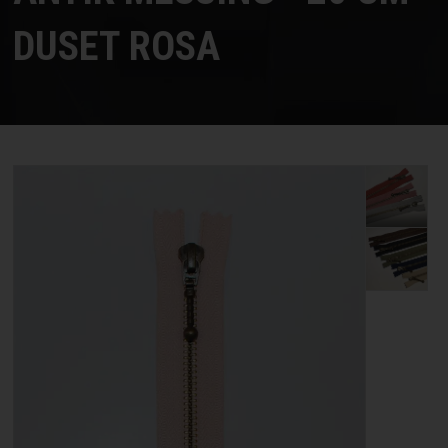
STRIKKE OG HÆKLEOPSKRIFTER
DUSET ROSA
GAVEKORT
EVENTS
FORSIDE
KURV
BESTIL
NYHEDER
TILBUD
PROFIL