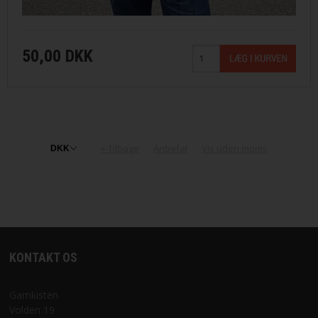
50,00 DKK
«-Tilbage
Anbefal
Vis uden moms
KONTAKT OS
Garnkisten
Volden 19