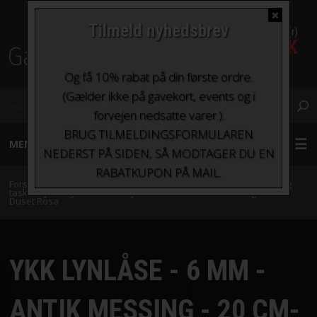
✖
Tilmeld nyhedsbrev
0 Vare(r)
0,00 DKK
Fragt fra kr. 0 - kr.100
Og få 10% rabat på din første ordre.
(Gælder ikke på gavekort, events og i
forvejen nedsatte varer.).
BRUG TILMELDINGSFORMULAREN
MENU
NEDERST PÅ SIDEN, SÅ MODTAGER DU EN
RABATKUPON PÅ MAIL.
GARN
Forside
»
Tilbehør
»
Knapper og lukketøj
»
Lynlåse, trykknapper og
taskebøjler
»
Lynlåse
»
YKK Lynlåse - 6 mm - Antik Messing - 20 cm-
Duset Rosa
STRIKKEPINDE OG HÆKLENÅLE
TILBEHØR
YKK LYNLÅSE - 6 MM -
BØGER OG HÆFTER
ANTIK MESSING - 20 CM-