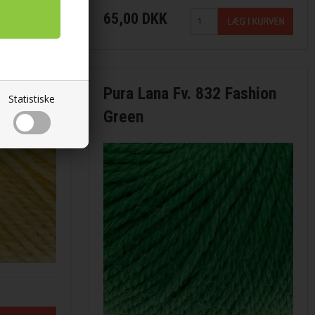
65,00 DKK
itrongul
Pura Lana Fv. 832 Fashion
Statistiske
Green