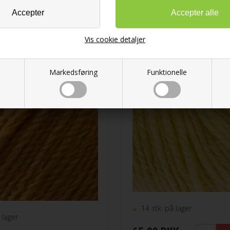
Pura Lana Fv. 122 C
Vis cookie detaljer
a Fv. 130 Karry
Markedsføring
Funktionelle
ana
14 stk. på lager
 lager