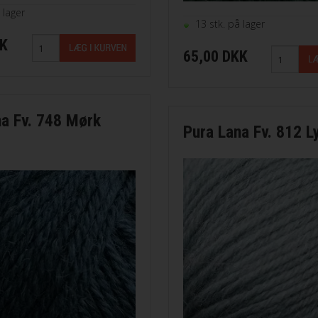
 lager
13 stk. på lager
KK
65,00 DKK
na Fv. 748 Mørk
Pura Lana Fv. 812 L