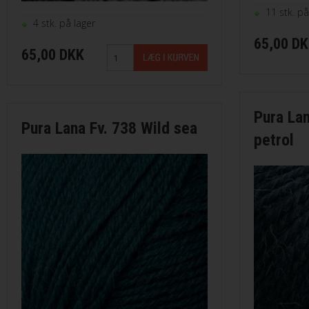
11 stk. på
4 stk. på lager
65,00 D
65,00 DKK
Pura La
Pura Lana Fv. 738 Wild sea
petrol