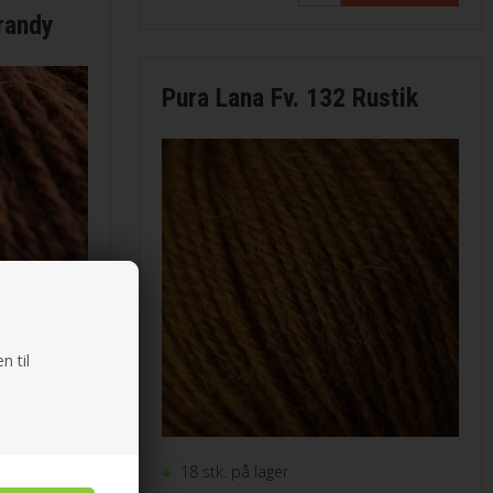
randy
Pura Lana Fv. 132 Rustik
n til
18 stk. på lager