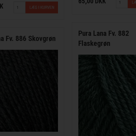
65,00 DKK
KK
Pura Lana Fv. 882
na Fv. 886 Skovgrøn
Flaskegrøn