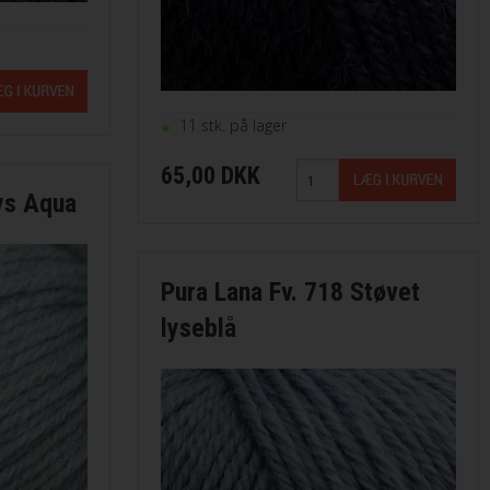
11 stk. på lager
65,00 DKK
ys Aqua
Pura Lana Fv. 718 Støvet
lyseblå