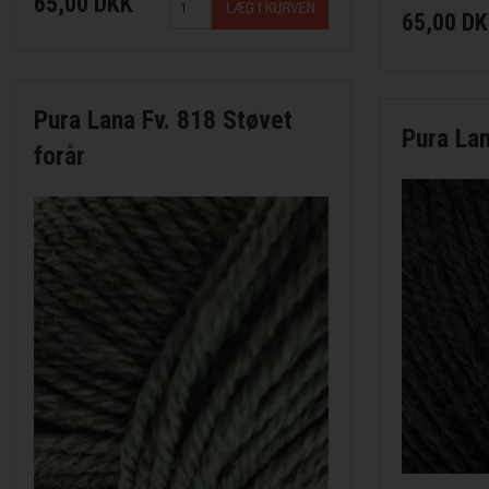
65,00 DKK
65,00 D
Saga fra Filcolana
Sock fra Unik Garn
Pura Lana Fv. 818 Støvet
Pura La
Super Soxx 6Ply fra Lang Yarns
forår
Sweet fra Lang Yarns
Teddy Dear fra Gepard Garn
Tilia fra Filcolana
Vilja fra Filcolana