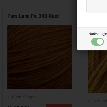
Merci fra Filcolana
Pura Lana Fv. 240 Rust
Merino 400 fra Lang Yarns
Pura Lan
Mosaic fra Lang Yarns
Nødvendige
Nomad fra Lang Yarns
Paia fra Filcolana
Pernilla fra Filcolana
Peruvian Highland Wool fra Filcol
Puno fra Gepard Garn
10 stk. på lager
15 stk. på
Pura Lana fra Gepard Garn