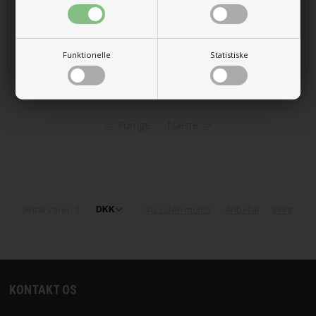
4 stk. på lager
82,00
41,00 DKK
Funktionelle
Statistiske
<--Forrige
Næste-->
Antal varer: 3
Vis uden moms
Anbefal
Print
KONTAKT OS