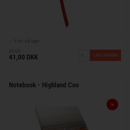
VILKÅR
SØGNING
6 stk. på lager
KUNDECENTER
82,00
41,00 DKK
FAVORIT
FORTRYD DIT KØB
Notebook - Highland Coo