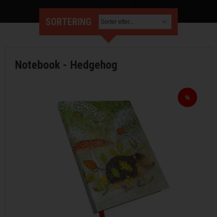
STRIKKE OG HÆKLEOPSKRIFTER
SORTERING
GAVEKORT
EVENTS
Notebook - Hedgehog
FORSIDE
KURV
BESTIL
NYHEDER
TILBUD
PROFIL