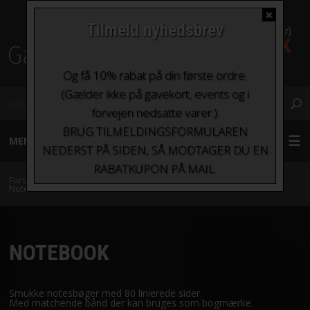
✖
Tilmeld nyhedsbrev
0 Vare(r)
0,00 DKK
Fragt fra kr. 0 - kr.100
Og få 10% rabat på din første ordre.
(Gælder ikke på gavekort, events og i
forvejen nedsatte varer.).
BRUG TILMELDINGSFORMULAREN
MENU
NEDERST PÅ SIDEN, SÅ MODTAGER DU EN
RABATKUPON PÅ MAIL.
GARN
Forside
»
Tilbehør
»
Opbevaring og projektposer
»
Emma Ball
»
Notebook
STRIKKEPINDE OG HÆKLENÅLE
NOTEBOOK
TILBEHØR
BØGER OG HÆFTER
Smukke notesbøger med 80 linierede sider.
Med matchende bånd der kan bruges som bogmærke.