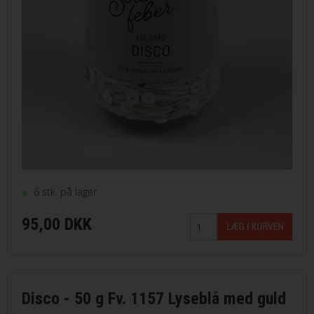
VILKÅR
SØGNING
KUNDECENTER
FAVORIT
FORTRYD DIT KØB
6 stk. på lager
95,00 DKK
Disco - 50 g Fv. 1157 Lyseblå med guld