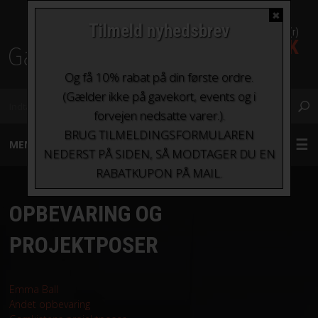
✖
Tilmeld nyhedsbrev
0 Vare(r)
0,00 DKK
Fragt fra kr. 0 - kr.100
Og få 10% rabat på din første ordre.
(Gælder ikke på gavekort, events og i
forvejen nedsatte varer.).
BRUG TILMELDINGSFORMULAREN
MENU
NEDERST PÅ SIDEN, SÅ MODTAGER DU EN
RABATKUPON PÅ MAIL.
GARN
OPBEVARING OG
STRIKKEPINDE OG HÆKLENÅLE
PROJEKTPOSER
TILBEHØR
Emma Ball
BØGER OG HÆFTER
Andet opbevaring