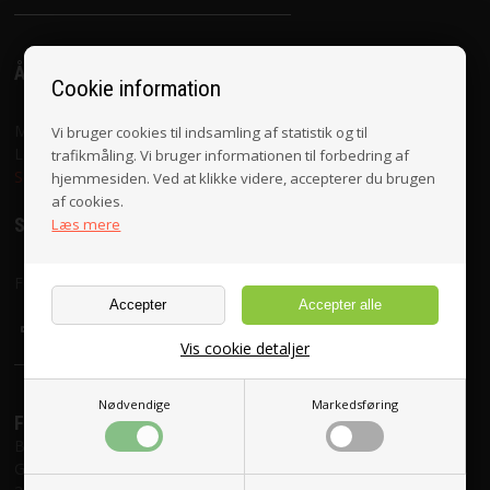
VILKÅR
ÅBNINGSTIDER
Cookie information
SØGNING
Mandag til fredag 10.30 - 17.30
Vi bruger cookies til indsamling af statistik og til
Lørdag 10.00 - 16.00
trafikmåling. Vi bruger informationen til forbedring af
KUNDECENTER
Se vedr. helligdage her
hjemmesiden. Ved at klikke videre, accepterer du brugen
af cookies.
FAVORIT
SOCIALE MEDIER
Læs mere
FORTRYD DIT KØB
Følg med på
Vis cookie detaljer
Nødvendige
Markedsføring
FRAGT
Brevforsendelse (8-10 dages levering): kr. 29,-
GLS levering til shop og erhvervsadresse (1-2 dages levering): kr.