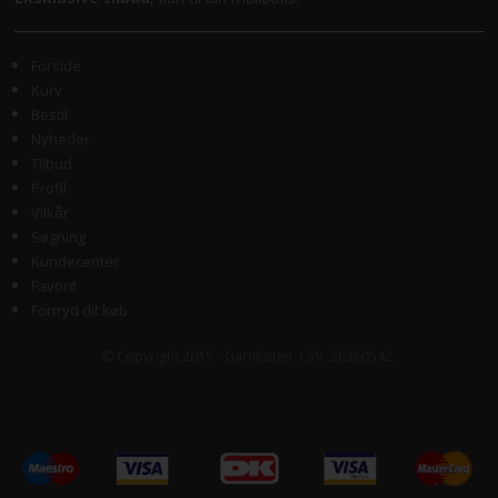
Forside
Kurv
Bestil
Nyheder
Tilbud
Profil
Vilkår
Søgning
Kundecenter
Favorit
Fortryd dit køb
© Copyright 2015 - Garnkisten. CVR. 36360542.