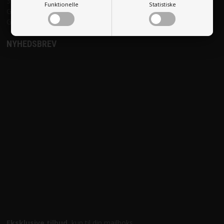
39
Funktionelle
Statistiske
GLS levering til hjemme adresse (1-2 dages levering): kr.75
Gratis forsendelse ved køb over kr. 500,- (levering i Danmark)
NYHEDSBREV
Eksklusive tilbud
, kun til din mailboks.