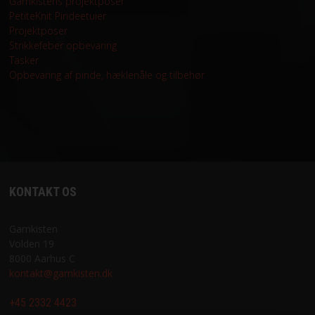
Garnkistens projektposer
STRIKKE OG HÆKLEOPSKRIFTER
PetiteKnit Pindeetuier
Projektposer
Strikkefeber opbevaring
GAVEKORT
Tasker
Opbevaring af pinde, hæklenåle og tilbehør
EVENTS
FORSIDE
KURV
KONTAKT OS
BESTIL
Garnkisten
NYHEDER
Volden 19
8000 Aarhus C
TILBUD
kontakt@garnkisten.dk
+45 2332 4423
PROFIL