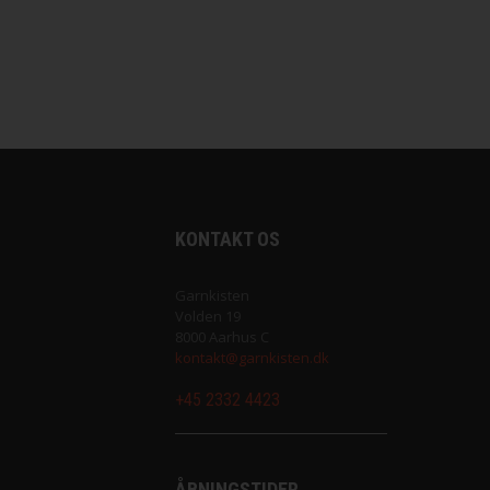
Illusion fra Lang Yarns
Peruvian Highland Wo
Iris fra Permin
Puno fra Gepard Gar
Lace Lamé fra Lang Yarns
Pura Lana fra Gepar
Lammy Paillettes
Saga fra Filcolana
Madeira glimmertråd
Sock fra Unik Garn
KONTAKT OS
Make it .... fra Rico Design
Super Soxx 6Ply fra
Garnkisten
Volden 19
8000 Aarhus C
Make it Blümchen fra Rico Design
Teddy Dear fra Gepa
kontakt@garnkisten.dk
+45 2332 4423
Make it Perlchen fra Rico Design
Mashdale fra Filcolana
ÅBNINGSTIDER