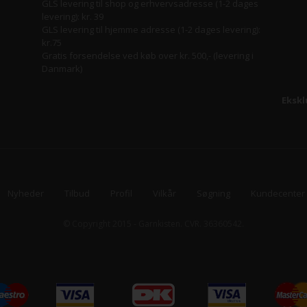
GLS levering til shop og erhvervsadresse (1-2 dages
levering): kr. 39
GLS levering til hjemme adresse (1-2 dages levering):
kr.75
Gratis forsendelse ved køb over kr. 500,- (levering i
Danmark)
Ekskl
Nyheder
Tilbud
Profil
Vilkår
Søgning
Kundecenter
ana
© Copyright 2015 - Garnkisten. CVR. 36360542.