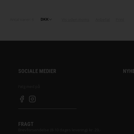
ol fra Filcolana
n
Antal varer: 6
Vis uden moms
Anbefal
Print
d Garn
SOCIALE MEDIER
NYH
 Lang Yarns
Følg med på
rd Garn
FRAGT
Brevforsendelse (8-10 dages levering): kr. 29,-