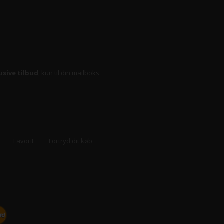
usive tilbud
, kun til din mailboks.
Favorit
Fortryd dit køb