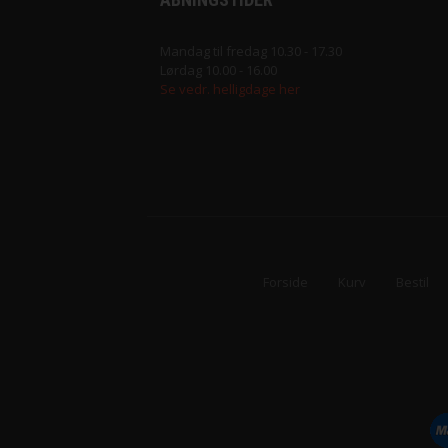
Merci fra Filcolana
Mandag til fredag 10.30 - 17.30
Lørdag 10.00 - 16.00
Merino 400 fra Lang Yarns
Se vedr. helligdage her
Mosaic fra Lang Yarns
Nomad fra Lang Yarns
Paia fra Filcolana
Pernilla fra Filcolana
Forside
Kurv
Bestil
Peruvian Highland Wool fra Filcol
Puno fra Gepard Garn
Pura Lana fra Gepard Garn