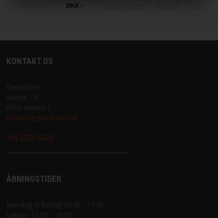
Antal varer: 2
Vis uden moms
Anbefal
Print
KONTAKT OS
Garnkisten
Volden 19
8000 Aarhus C
kontakt@garnkisten.dk
+45 2332 4423
ÅBNINGSTIDER
Mandag til fredag 10.30 - 17.30
Lørdag 10.00 - 16.00