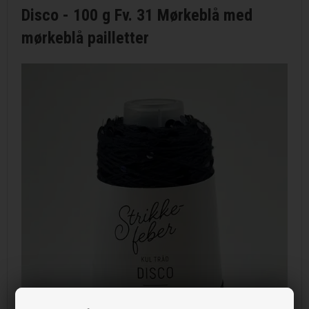
Disco - 100 g Fv. 31 Mørkeblå med
mørkeblå pailletter