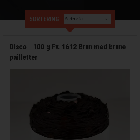
STRIKKE OG HÆKLEOPSKRIFTER
SORTERING
GAVEKORT
EVENTS
Disco - 100 g Fv. 1612 Brun med brune
FORSIDE
pailletter
KURV
BESTIL
NYHEDER
TILBUD
PROFIL