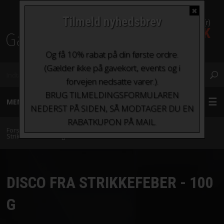
✖
Tilmeld nyhedsbrev
0 Vare(r)
0,00 DKK
Fragt fra kr. 0 - kr.100
Og få 10% rabat på din første ordre.
(Gælder ikke på gavekort, events og i
forvejen nedsatte varer.).
BRUG TILMELDINGSFORMULAREN
MENU
NEDERST PÅ SIDEN, SÅ MODTAGER DU EN
RABATKUPON PÅ MAIL.
GARN
Forside
»
Garn
»
Garn sorteret efter indhold
»
Bomuld
»
Disco fra
Strikkefeber - 100 g
STRIKKEPINDE OG HÆKLENÅLE
DISCO FRA STRIKKEFEBER - 100
TILBEHØR
G
BØGER OG HÆFTER