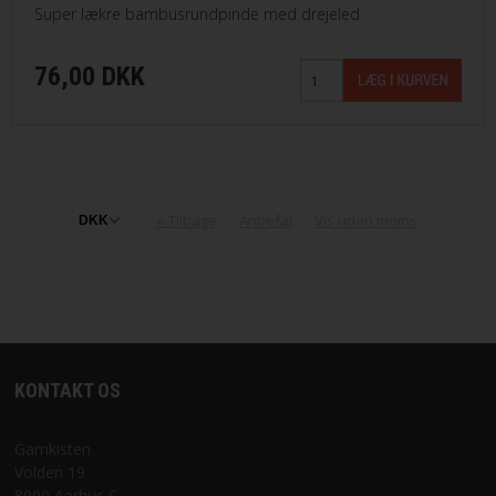
Super lækre bambusrundpinde med drejeled
76,00 DKK
«-Tilbage
Anbefal
Vis uden moms
KONTAKT OS
Garnkisten
Volden 19
8000 Aarhus C