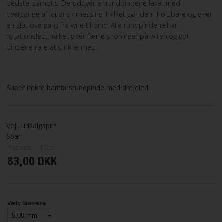
bedste bambus. Derudover er rundpindene lavet med
overgange af japansk messing, hvilket gør dem holdbare og giver
en glat overgang fra wire til pind. Alle rundpindene har
rotationsled, hvilket giver færre snoninger på wiren og gør
pindene rare at strikke med.
Super lækre bambusrundpinde med drejeled
Vejl. udsalgspris
Spar
Pris ved
1
Stk
83,00 DKK
Vælg Størrelse