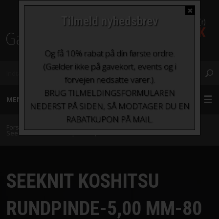
✖
Tilmeld nyhedsbrev
0 Vare(r)
0,00 DKK
Fragt fra kr. 0 - kr.100
Og få 10% rabat på din første ordre.
(Gælder ikke på gavekort, events og i
forvejen nedsatte varer.).
BRUG TILMELDINGSFORMULAREN
MENU
NEDERST PÅ SIDEN, SÅ MODTAGER DU EN
RABATKUPON PÅ MAIL.
GARN
Forside
»
Strikkepinde og hæklenåle
»
Seeknit Koshitsu Pinde
»
SeeKnit Koshitsu rundpinde-5,00 mm-80 cm
STRIKKEPINDE OG HÆKLENÅLE
SEEKNIT KOSHITSU
TILBEHØR
RUNDPINDE-5,00 MM-80
BØGER OG HÆFTER