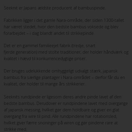
Seeknit er Japans ældste producent af bambuspinde.
Fabrikken ligger i det gamle Nara-område, der siden 1300-tallet
har været stedet, hvor den bedste bambus voksede og blev
forarbejdet – i dag blandt andet til strikkepinde.
Det er en gammel familieejet fabrik (tredje, snart
fjerde generation) med stolte traditioner, der holder håndværk og
kvalitet i hævd til konkurrencedygtige priser.
Der bruges udelukkende omhyggeligt udvalgt stærk, japansk
bambus fra særlige plantager i Nara-området – derfor får du en
kvalitet, der holder til mange års strikkerier.
Seeknits rundpinde er ligesom deres andre pinde lavet af den
bedste bambus. Derudover er rundpindene lavet med overgange
af japansk messing, hvilket gør dem holdbare og giver en glat
overgang fra wire til pind. Alle rundpindene har rotationsled,
hvilket giver færre snoninger på wiren og gør pindene rare at
strikke med.