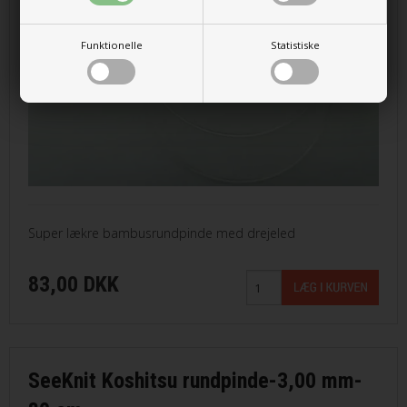
Funktionelle
Statistiske
Super lækre bambusrundpinde med drejeled
83,00 DKK
SeeKnit Koshitsu rundpinde-3,00 mm-