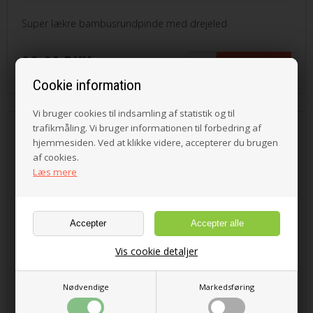
Super lækre bambusrundpinde med drejeled
83,00 DKK
Cookie information
Vi bruger cookies til indsamling af statistik og til
trafikmåling. Vi bruger informationen til forbedring af
SeeKnit Koshitsu rundpinde-5,00 mm-
hjemmesiden. Ved at klikke videre, accepterer du brugen
40 cm
af cookies.
Læs mere
Vis cookie detaljer
Nødvendige
Markedsføring