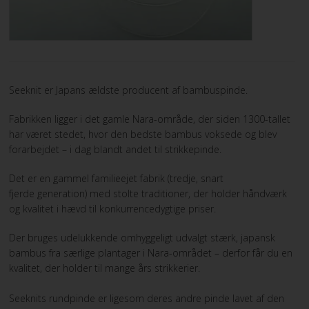
VILKÅR
SØGNING
Seeknit er Japans ældste producent af bambuspinde.
KUNDECENTER
Fabrikken ligger i det gamle Nara-område, der siden 1300-tallet
har været stedet, hvor den bedste bambus voksede og blev
FAVORIT
forarbejdet – i dag blandt andet til strikkepinde.
FORTRYD DIT KØB
Det er en gammel familieejet fabrik (tredje, snart
fjerde generation) med stolte traditioner, der holder håndværk
og kvalitet i hævd til konkurrencedygtige priser.
Der bruges udelukkende omhyggeligt udvalgt stærk, japansk
bambus fra særlige plantager i Nara-området – derfor får du en
kvalitet, der holder til mange års strikkerier.
Seeknits rundpinde er ligesom deres andre pinde lavet af den