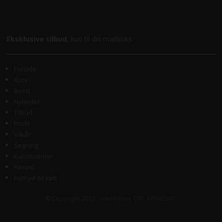
Eksklusive tilbud
, kun til din mailboks.
Forside
Kurv
Bestil
Nyheder
Tilbud
Profil
Vilkår
Søgning
Kundecenter
Favorit
Fortryd dit køb
© Copyright 2015 - Garnkisten. CVR. 36360542.