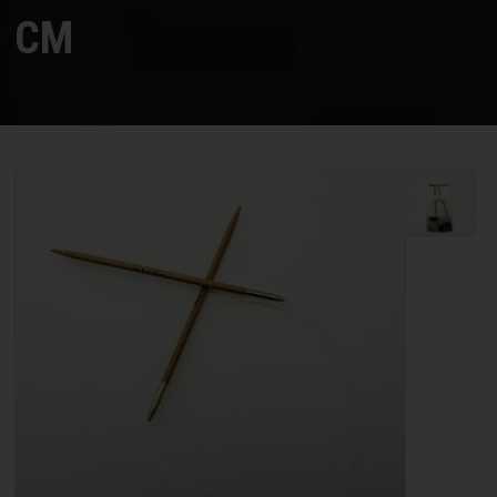
STRIKKE OG HÆKLEOPSKRIFTER
CM
GAVEKORT
EVENTS
FORSIDE
KURV
BESTIL
NYHEDER
TILBUD
PROFIL