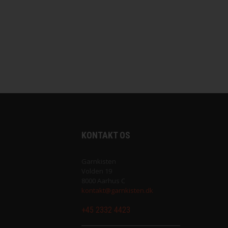
Saga fra Filcolana
Sock fra Unik Garn
Super Soxx 6Ply fra Lang Yarns
Sweet fra Lang Yarns
Teddy Dear fra Gepard Garn
KONTAKT OS
Tilia fra Filcolana
Garnkisten
Vilja fra Filcolana
Volden 19
8000 Aarhus C
kontakt@garnkisten.dk
+45 2332 4423