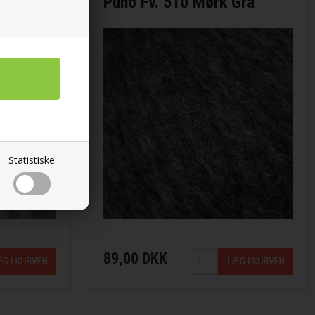
ige
Puno Fv. 510 Mørk Grå
Statistiske
89,00 DKK