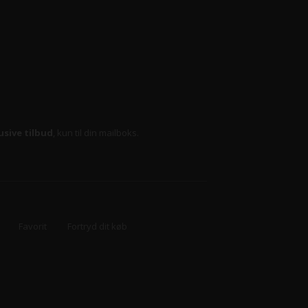
usive tilbud
, kun til din mailboks.
Favorit
Fortryd dit køb