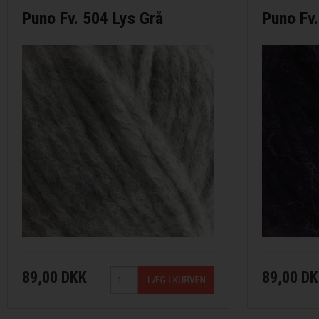
Merci fra Filcolana
Puno Fv. 504 Lys Grå
Puno Fv.
Merino 400 fra Lang Yarns
Mosaic fra Lang Yarns
Nomad fra Lang Yarns
Paia fra Filcolana
Pernilla fra Filcolana
Peruvian Highland Wool fra Filcol
Puno fra Gepard Garn
89,00 DKK
89,00 D
Pura Lana fra Gepard Garn