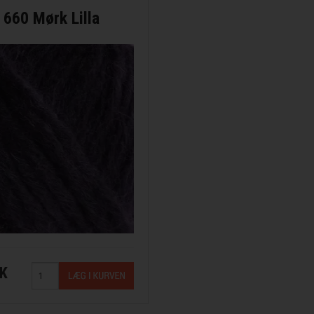
 660 Mørk Lilla
ana
KK