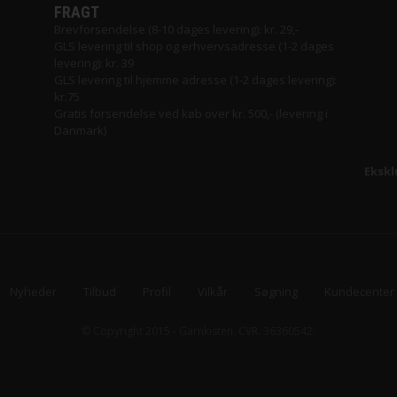
FRAGT
Brevforsendelse (8-10 dages levering): kr. 29,-
GLS levering til shop og erhvervsadresse (1-2 dages
levering): kr. 39
GLS levering til hjemme adresse (1-2 dages levering):
kr.75
Gratis forsendelse ved køb over kr. 500,- (levering i
Danmark)
Ekskl
Nyheder
Tilbud
Profil
Vilkår
Søgning
Kundecenter
© Copyright 2015 - Garnkisten. CVR. 36360542.