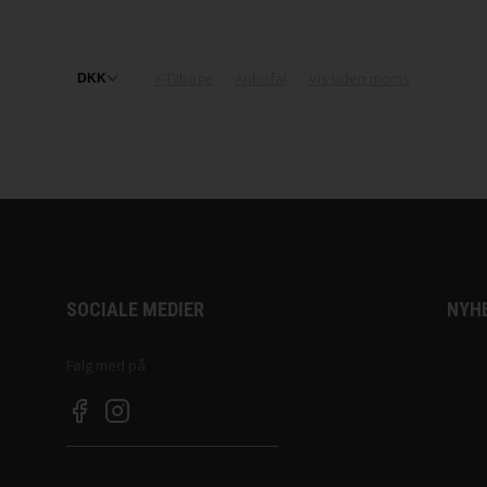
«-Tilbage
Anbefal
Vis uden moms
SOCIALE MEDIER
NYH
Følg med på