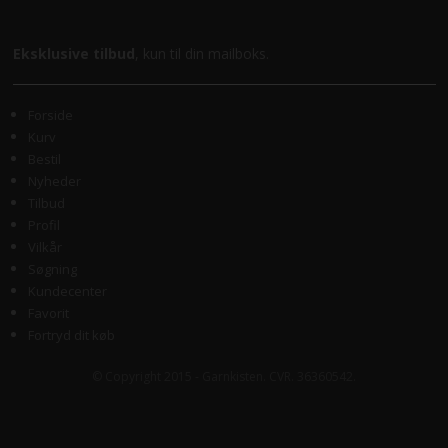
Eksklusive tilbud
, kun til din mailboks.
Forside
Kurv
Bestil
Nyheder
Tilbud
Profil
Vilkår
Søgning
Kundecenter
Favorit
Fortryd dit køb
© Copyright 2015 - Garnkisten. CVR. 36360542.