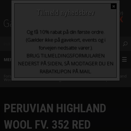
✖
Tilmeld nyhedsbrev
0 Vare(r)
0,00 DKK
Fragt fra kr. 0 - kr.100
Og få 10% rabat på din første ordre.
(Gælder ikke på gavekort, events og i
forvejen nedsatte varer.).
BRUG TILMELDINGSFORMULAREN
MENU
NEDERST PÅ SIDEN, SÅ MODTAGER DU EN
RABATKUPON PÅ MAIL.
GARN
Forside
»
Garn
»
Garn sorteret efter indhold
»
Uld
»
Peruvian Highland
Wool fra Filcolana
»
Peruvian Highland Wool Fv. 352 Red Squirrel
STRIKKEPINDE OG HÆKLENÅLE
PERUVIAN HIGHLAND
TILBEHØR
WOOL FV. 352 RED
BØGER OG HÆFTER