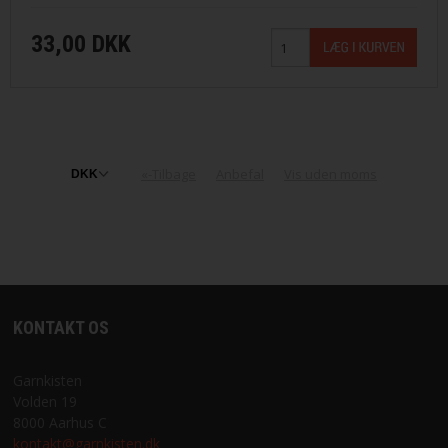
33,00 DKK
«-Tilbage
Anbefal
Vis uden moms
KONTAKT OS
Garnkisten
Volden 19
8000 Aarhus C
kontakt@garnkisten.dk