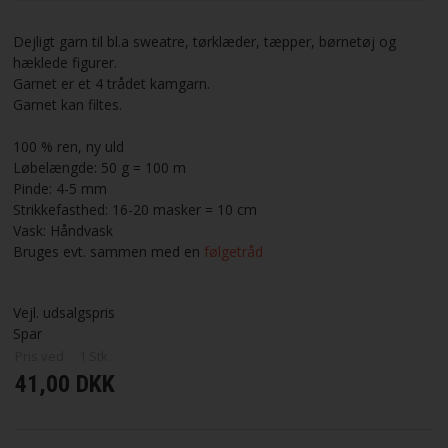
VILKÅR
Dejligt garn til bl.a sweatre, tørklæder, tæpper, børnetøj og
hæklede figurer.
Garnet er et 4 trådet kamgarn.
SØGNING
Garnet kan filtes.
KUNDECENTER
100 % ren, ny uld
Løbelængde: 50 g = 100 m
Pinde: 4-5 mm
FAVORIT
Strikkefasthed: 16-20 masker = 10 cm
Vask: Håndvask
FORTRYD DIT KØB
Bruges evt. sammen med en
følgetråd
Vejl. udsalgspris
Spar
Pris ved
1
Stk
41,00 DKK