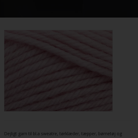
STRIKKE OG HÆKLEOPSKRIFTER
GAVEKORT
EVENTS
FORSIDE
KURV
BESTIL
NYHEDER
TILBUD
Dejligt garn til bl.a sweatre, tørklæder, tæpper, børnetøj og
PROFIL