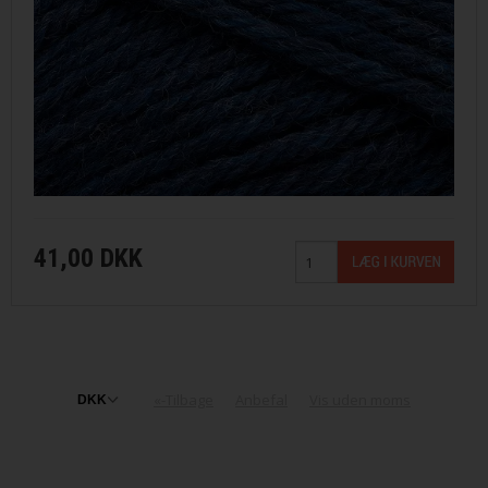
41,00 DKK
«-Tilbage
Anbefal
Vis uden moms