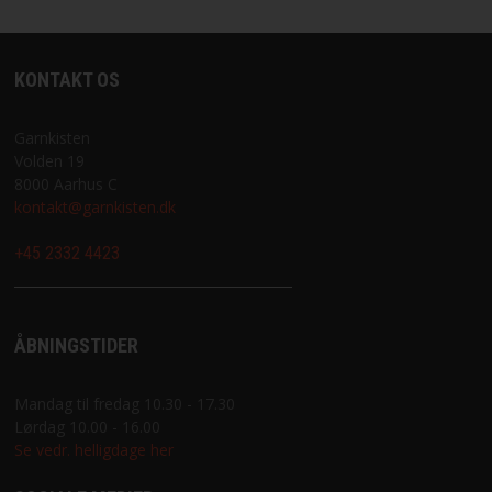
KONTAKT OS
Garnkisten
Volden 19
8000 Aarhus C
kontakt@garnkisten.dk
+45 2332 4423
ÅBNINGSTIDER
Mandag til fredag 10.30 - 17.30
Lørdag 10.00 - 16.00
Se vedr. helligdage her