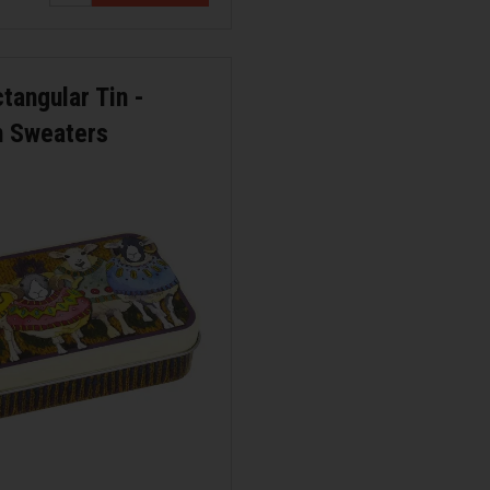
tangular Tin -
n Sweaters
ana