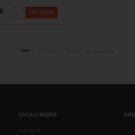
KK
«-Tilbage
Anbefal
Vis uden moms
SOCIALE MEDIER
NYH
Følg med på