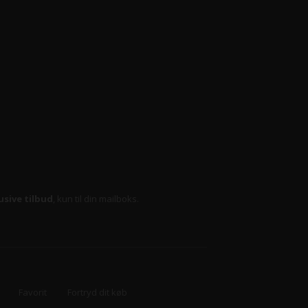
usive tilbud
, kun til din mailboks.
Favorit
Fortryd dit køb