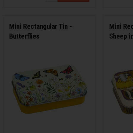
Merci fra Filcolana
Merino 400 fra Lang Yarns
Mini Rectangular Tin -
Mini Rec
Butterflies
Sheep i
Mosaic fra Lang Yarns
Nomad fra Lang Yarns
Paia fra Filcolana
Pernilla fra Filcolana
Peruvian Highland Wool fra Filcol
Puno fra Gepard Garn
Pura Lana fra Gepard Garn