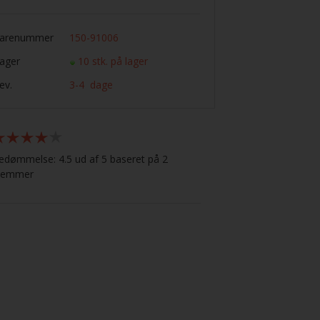
arenummer
150-91006
ager
10 stk. på lager
ev.
3-4 dage
edømmelse: 4.5 ud af 5 baseret på
2
temmer