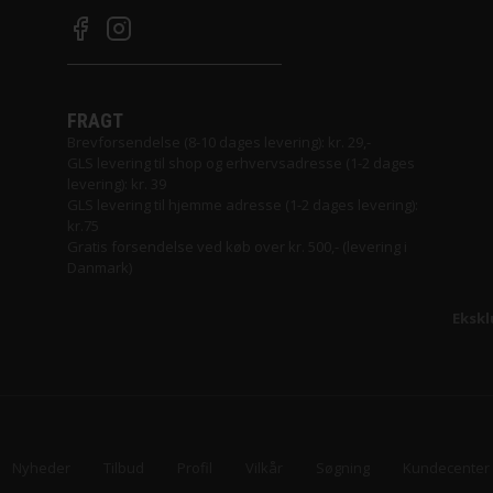
FRAGT
Brevforsendelse (8-10 dages levering): kr. 29,-
GLS levering til shop og erhvervsadresse (1-2 dages
levering): kr. 39
GLS levering til hjemme adresse (1-2 dages levering):
kr.75
Gratis forsendelse ved køb over kr. 500,- (levering i
Danmark)
Ekskl
Nyheder
Tilbud
Profil
Vilkår
Søgning
Kundecenter