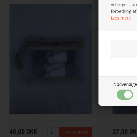
Illusion fra Lang Yarns
Peruvian Highland Wo
Vi bruger cook
forbedring af
Læs mere
Iris fra Permin
Puno fra Gepard Gar
Lace Lamé fra Lang Yarns
Pura Lana fra Gepar
Lammy Paillettes
Saga fra Filcolana
Madeira glimmertråd
Sock fra Unik Garn
Make it .... fra Rico Design
Super Soxx 6Ply fra
Nødvendige
Make it Blümchen fra Rico Design
Teddy Dear fra Gepa
Make it Perlchen fra Rico Design
Mashdale fra Filcolana
40,00 DKK
27,00 D