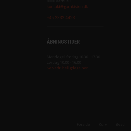
8000 Aarhus C
kontakt@garnkisten.dk
+45 2332 4423
ÅBNINGSTIDER
Mandag til fredag 10.30 - 17.30
Lørdag 10.00 - 16.00
Se vedr. helligdage her
Forside
Kurv
Bestil