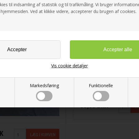
ol fra Filcolana
ies til indsamling af statistik og til trafikmåling. Vi bruger informatione
 hjemmesiden. Ved at klikke videre, accepterer du brugen af cookies.
n
d Garn
Vis cookie detaljer
 Lang Yarns
Markedsføring
Funktionelle
rd Garn
30,00 DKK
KK