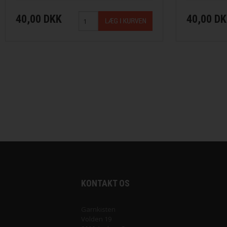
Saga fra Filcolana
40,00 DKK
40,00 D
Sock fra Unik Garn
Super Soxx 6Ply fra Lang Yarns
Sweet fra Lang Yarns
Teddy Dear fra Gepard Garn
Tilia fra Filcolana
Vilja fra Filcolana
KONTAKT OS
Garnkisten
Volden 19