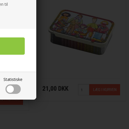
n til
Statistiske
21,00 DKK