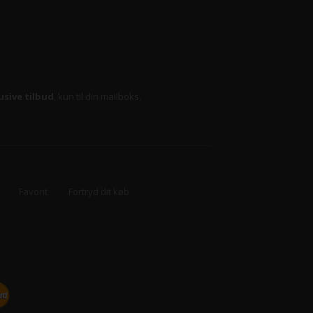
usive tilbud
, kun til din mailboks.
Favorit
Fortryd dit køb