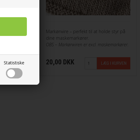
lde styr på
Markørwire – perfekt til at holde styr på
dine maskemarkører.
OBS – Markørwiren er excl. maskemarkører.
20,00 DKK
Statistiske