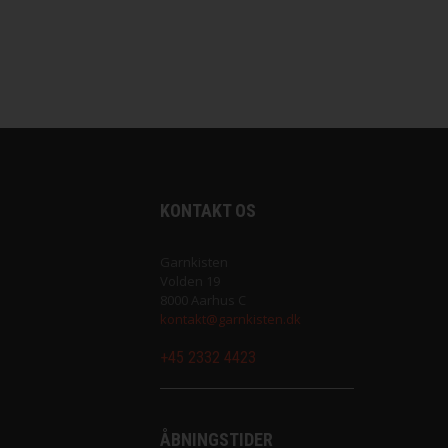
Saga fra Filcolana
Sock fra Unik Garn
Super Soxx 6Ply fra Lang Yarns
Sweet fra Lang Yarns
KONTAKT OS
Teddy Dear fra Gepard Garn
Garnkisten
Volden 19
Tilia fra Filcolana
8000 Aarhus C
kontakt@garnkisten.dk
Vilja fra Filcolana
+45 2332 4423
ÅBNINGSTIDER