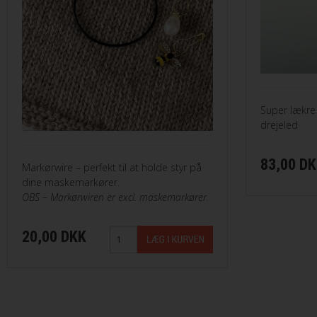
Merci fra Filcolana
Merino 400 fra Lang Yarns
Mosaic fra Lang Yarns
Super lækr
Nomad fra Lang Yarns
drejeled
Paia fra Filcolana
83,00 D
Markørwire – perfekt til at holde styr på
dine maskemarkører.
Pernilla fra Filcolana
OBS – Markørwiren er excl. maskemarkører.
Peruvian Highland Wool fra Filcol
20,00 DKK
Puno fra Gepard Garn
Pura Lana fra Gepard Garn