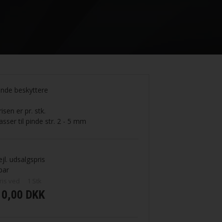
ialer
Strikket tilbehør
Garnkistens sjaler, tørklæder og halsrør strikk
Strømper
Garnkistens strømper og benvarmere strikkeo
Labels
er Tin
Tilbehør til strikkeren
inde beskyttere
risen er pr. stk.
se
asser til pinde str. 2 - 5 mm
ejl. udsalgspris
par
ris ved
1
Stk
10,00 DKK