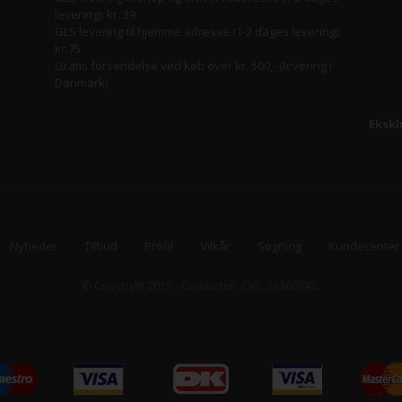
levering): kr. 39
GLS levering til hjemme adresse (1-2 dages levering):
kr.75
Gratis forsendelse ved køb over kr. 500,- (levering i
Danmark)
Ekskl
Nyheder
Tilbud
Profil
Vilkår
Søgning
Kundecenter
© Copyright 2015 - Garnkisten. CVR. 36360542.