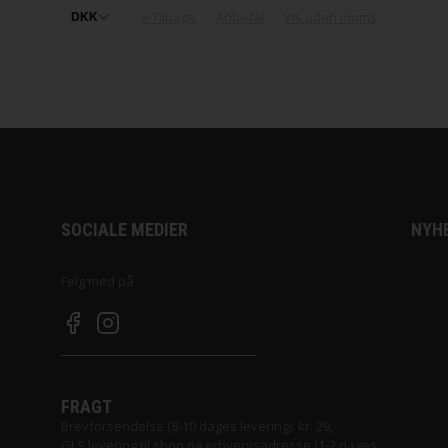
«-Tilbage
Anbefal
Vis uden moms
SOCIALE MEDIER
NYH
Følg med på
FRAGT
Brevforsendelse (8-10 dages levering): kr. 29,-
GLS levering til shop og erhvervsadresse (1-2 dages