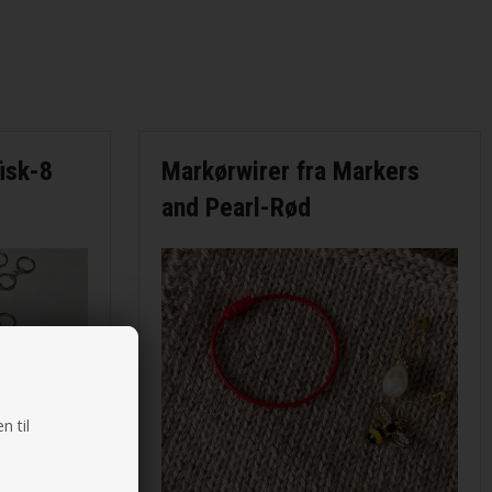
fisk-8
Markørwirer fra Markers
and Pearl-Rød
n til