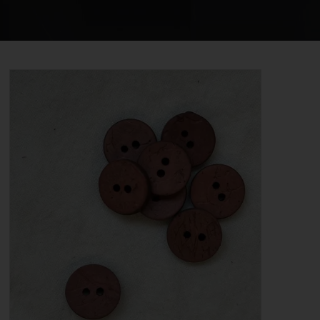
STRIKKE OG HÆKLEOPSKRIFTER
GAVEKORT
EVENTS
FORSIDE
KURV
BESTIL
NYHEDER
TILBUD
PROFIL