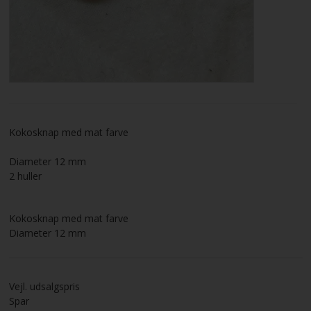
VILKÅR
SØGNING
KUNDECENTER
Kokosknap med mat farve
FAVORIT
Diameter 12 mm
FORTRYD DIT KØB
2 huller
Kokosknap med mat farve
Diameter 12 mm
Vejl. udsalgspris
Spar