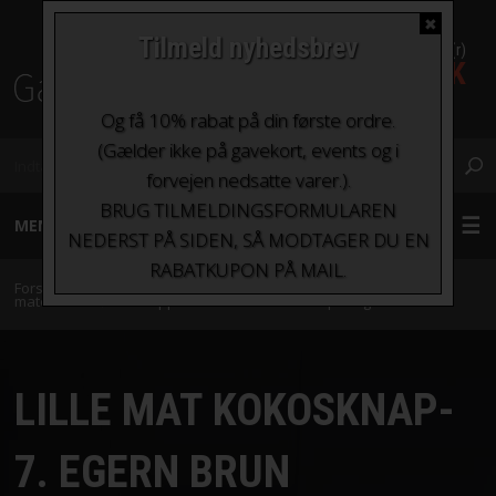
✖
Tilmeld nyhedsbrev
0 Vare(r)
0,00 DKK
Fragt fra kr. 0 - kr.100
Og få 10% rabat på din første ordre.
(Gælder ikke på gavekort, events og i
forvejen nedsatte varer.).
BRUG TILMELDINGSFORMULAREN
MENU
NEDERST PÅ SIDEN, SÅ MODTAGER DU EN
RABATKUPON PÅ MAIL.
GARN
Forside
»
Tilbehør
»
Knapper og lukketøj
»
Knapper sorteret efter
materiale
»
Børneknapper
»
Lille mat kokosknap-7. Egern brun
STRIKKEPINDE OG HÆKLENÅLE
LILLE MAT KOKOSKNAP-
TILBEHØR
7. EGERN BRUN
BØGER OG HÆFTER