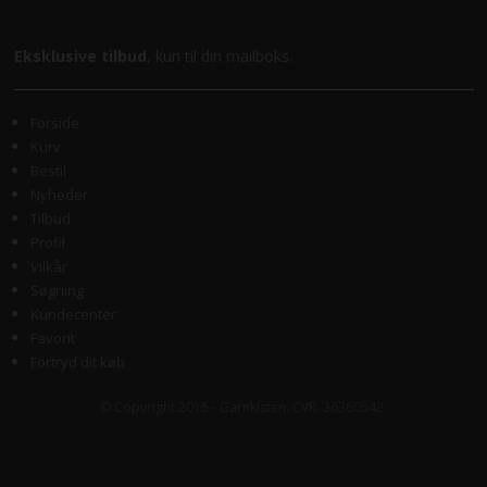
Eksklusive tilbud
, kun til din mailboks.
Forside
Kurv
Bestil
Nyheder
Tilbud
Profil
Vilkår
Søgning
Kundecenter
Favorit
Fortryd dit køb
© Copyright 2015 - Garnkisten. CVR. 36360542.