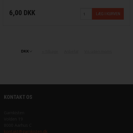
6,00 DKK
«-Tilbage
Anbefal
Vis uden moms
KONTAKT OS
Garnkisten
Volden 19
8000 Aarhus C
kontakt@garnkisten.dk