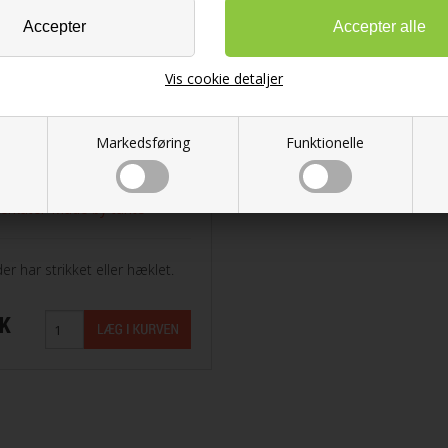
åle til at sy sammen med
5,00 DKK
ol fra Filcolana
KK
n
Vis cookie detaljer
d Garn
Markedsføring
Funktionelle
r-Made by tante
 Lang Yarns
er har strikket eller hæklet.
rd Garn
KK