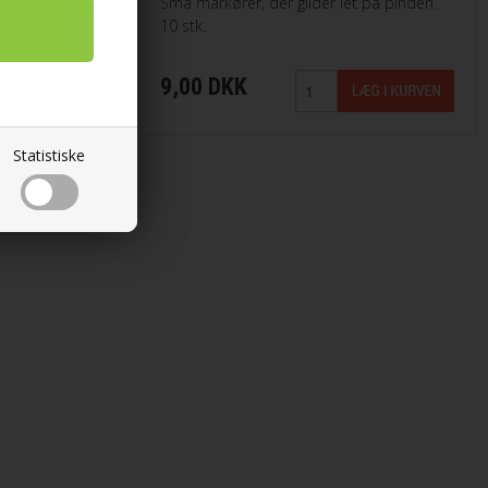
Små markører, der glider let på pinden.
10 stk.
9,00 DKK
Statistiske