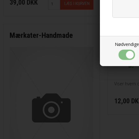
Smukke uldn
39,00 DKK
Illusion fra Lang Yarns
Peruvian Highland Wo
12,00 D
Iris fra Permin
Puno fra Gepard Gar
Mærkater-Handmade
Lace Lamé fra Lang Yarns
Pura Lana fra Gepar
Nødvendige
Mærkate
Lammy Paillettes
Saga fra Filcolana
Madeira glimmertråd
Sock fra Unik Garn
Make it .... fra Rico Design
Super Soxx 6Ply fra
Viser hvem d
Make it Blümchen fra Rico Design
Teddy Dear fra Gepa
12,00 D
Make it Perlchen fra Rico Design
Mashdale fra Filcolana