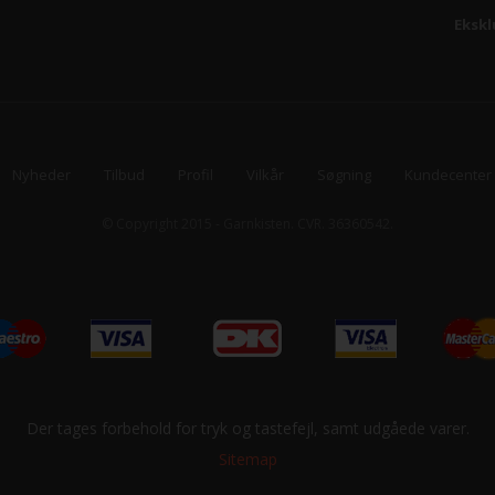
Ekskl
Nyheder
Tilbud
Profil
Vilkår
Søgning
Kundecenter
© Copyright 2015 - Garnkisten. CVR. 36360542.
Der tages forbehold for tryk og tastefejl, samt udgåede varer.
Sitemap