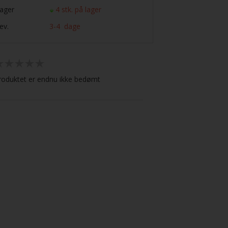
ager
4 stk. på lager
ev.
3-4 dage
roduktet er endnu ikke bedømt