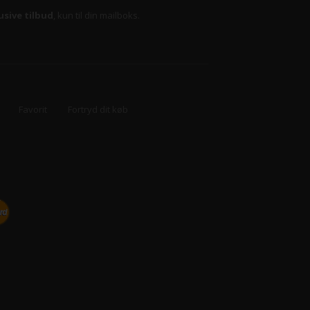
usive tilbud
, kun til din mailboks.
Favorit
Fortryd dit køb