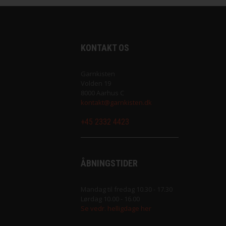
Saga fra Filcolana
Sock fra Unik Garn
KONTAKT OS
Super Soxx 6Ply fra Lang Yarns
Garnkisten
Volden 19
Sweet fra Lang Yarns
8000 Aarhus C
kontakt@garnkisten.dk
Teddy Dear fra Gepard Garn
+45 2332 4423
Tilia fra Filcolana
ÅBNINGSTIDER
Vilja fra Filcolana
Mandag til fredag 10.30 - 17.30
Lørdag 10.00 - 16.00
Se vedr. helligdage her