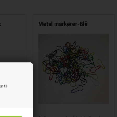
k
Metal markører-Blå
n til