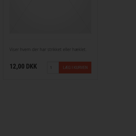
Merci fra Filcolana
Merino 400 fra Lang Yarns
Mosaic fra Lang Yarns
Viser hvem der har strikket eller hæklet.
Nomad fra Lang Yarns
12,00 DKK
Paia fra Filcolana
Pernilla fra Filcolana
Peruvian Highland Wool fra Filcol
Puno fra Gepard Garn
Pura Lana fra Gepard Garn