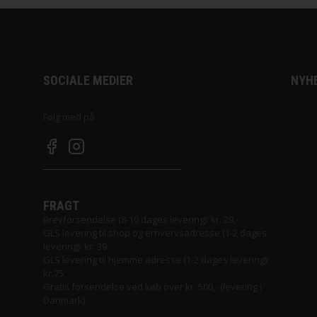
SOCIALE MEDIER
NYH
Følg med på
FRAGT
Brevforsendelse (8-10 dages levering): kr. 29,-
GLS levering til shop og erhvervsadresse (1-2 dages
levering): kr. 39
GLS levering til hjemme adresse (1-2 dages levering):
kr.75
Gratis forsendelse ved køb over kr. 500,- (levering i
Danmark)