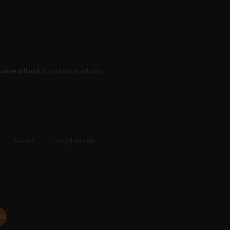
usive tilbud
, kun til din mailboks.
Favorit
Fortryd dit køb