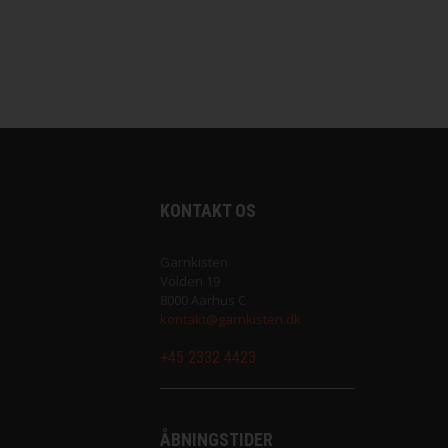
Saga fra Filcolana
Sock fra Unik Garn
Super Soxx 6Ply fra Lang Yarns
Sweet fra Lang Yarns
KONTAKT OS
Teddy Dear fra Gepard Garn
Garnkisten
Volden 19
Tilia fra Filcolana
8000 Aarhus C
kontakt@garnkisten.dk
Vilja fra Filcolana
+45 2332 4423
ÅBNINGSTIDER