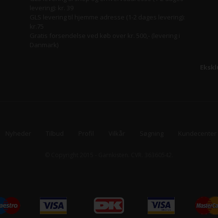
levering): kr. 39
GLS levering til hjemme adresse (1-2 dages levering):
kr.75
Gratis forsendelse ved køb over kr. 500,- (levering i
Danmark)
Ekskl
Nyheder
Tilbud
Profil
Vilkår
Søgning
Kundecenter
© Copyright 2015 - Garnkisten. CVR. 36360542.