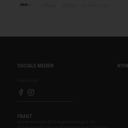
«-Tilbage
Anbefal
Vis uden moms
SOCIALE MEDIER
NYH
Følg med på
FRAGT
Brevforsendelse (8-10 dages levering): kr. 29,-
GLS levering til shop og erhvervsadresse (1-2 dages