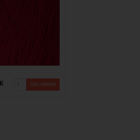
KK
ana