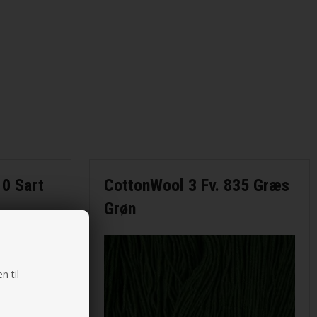
10 Sart
CottonWool 3 Fv. 835 Græs
Grøn
n til