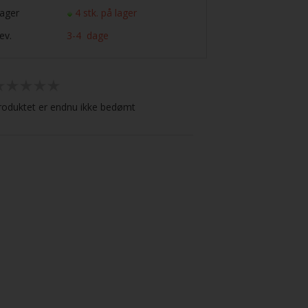
ager
4 stk. på lager
ev.
3-4 dage
roduktet er endnu ikke bedømt