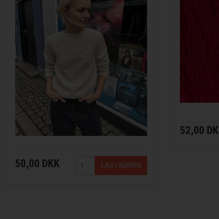
Merci fra Filcolana
Merino 400 fra Lang Yarns
Mosaic fra Lang Yarns
Nomad fra Lang Yarns
Paia fra Filcolana
52,00 D
Pernilla fra Filcolana
Peruvian Highland Wool fra Filcol
50,00 DKK
Puno fra Gepard Garn
Pura Lana fra Gepard Garn