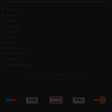
Forside
Kurv
Bestil
Nyheder
Tilbud
Profil
Vilkår
Søgning
Kundecenter
Favorit
Fortryd dit køb
© Copyright 2015 - Garnkisten. CVR. 36360542.