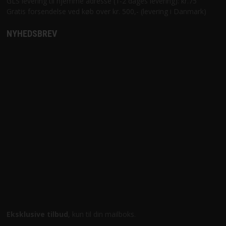
GLS levering til hjemme adresse (1-2 dages levering): kr.75
Gratis forsendelse ved køb over kr. 500,- (levering i Danmark)
NYHEDSBREV
Eksklusive tilbud
, kun til din mailboks.