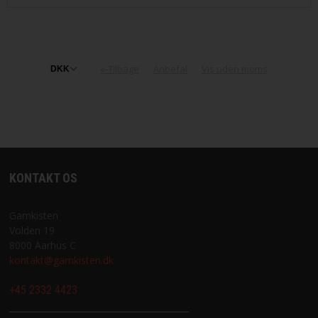
«-Tilbage
Anbefal
Vis uden moms
KONTAKT OS
Garnkisten
Volden 19
8000 Aarhus C
kontakt@garnkisten.dk
+45 2332 4423