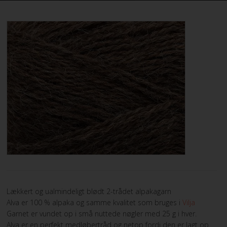
STRIKKE OG HÆKLEOPSKRIFTER
GAVEKORT
EVENTS
FORSIDE
KURV
BESTIL
NYHEDER
Lækkert og ualmindeligt blødt 2-trådet alpakagarn
TILBUD
Alva er 100 % alpaka og samme kvalitet som bruges i
Vilja
Garnet er vundet op i små nuttede nøgler med 25 g i hver.
PROFIL
Alva er en perfekt medløbertråd og netop fordi den er lagt op