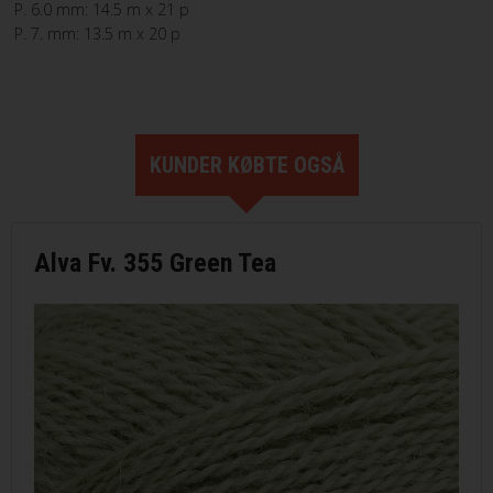
P. 6.0 mm: 14.5 m x 21 p
P. 7. mm: 13.5 m x 20 p
KUNDER KØBTE OGSÅ
Alva Fv. 355 Green Tea