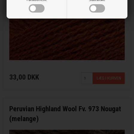
33,00 DKK
Peruvian Highland Wool Fv. 973 Nougat
(melange)