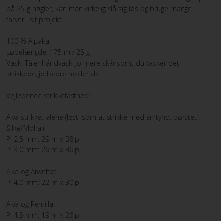
på 25 g nøgler, kan man virkelig slå sig løs og bruge mange
farver i sit projekt.
VILKÅR
100 % Alpaka
SØGNING
Løbelængde: 175 m / 25 g
Vask: Tåler håndvask. Jo mere skånsomt du vasker det
KUNDECENTER
strikkede, jo bedre holder det.
Vejledende strikkefasthed:
FAVORIT
Alva strikket alene (løst, som at strikke med en tynd, børstet
FORTRYD DIT KØB
Silke/Mohair
P. 2.5 mm: 29 m x 38 p
P. 3.0 mm: 26 m x 36 p
Alva og Arwetta:
P. 4.0 mm: 22 m x 30 p
Alva og Pernilla:
P. 4.5 mm: 19 m x 26 p