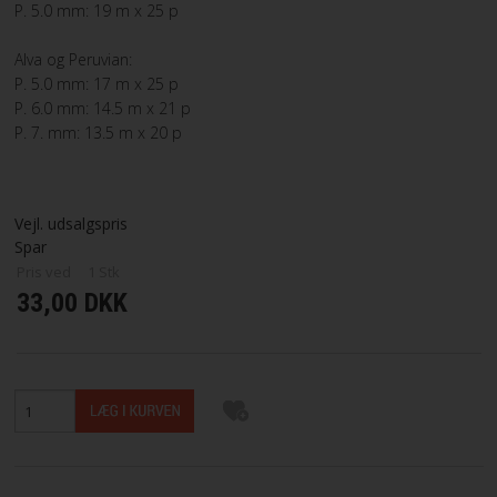
P. 5.0 mm: 19 m x 25 p
Alva og Peruvian:
P. 5.0 mm: 17 m x 25 p
P. 6.0 mm: 14.5 m x 21 p
P. 7. mm: 13.5 m x 20 p
Vejl. udsalgspris
Spar
Pris ved
1
Stk
33,00 DKK