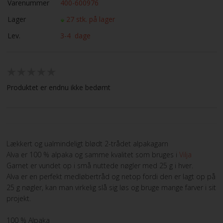
Varenummer
400-600976
Lager
27 stk. på lager
Lev.
3-4 dage
Produktet er endnu ikke bedømt
Lækkert og ualmindeligt blødt 2-trådet alpakagarn
Alva er 100 % alpaka og samme kvalitet som bruges i
Vilja
Garnet er vundet op i små nuttede nøgler med 25 g i hver.
Alva er en perfekt medløbertråd og netop fordi den er lagt op på
25 g nøgler, kan man virkelig slå sig løs og bruge mange farver i sit
projekt.
100 % Alpaka