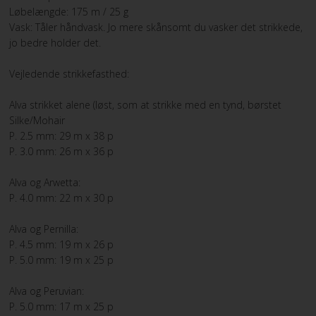
Løbelængde: 175 m / 25 g
Vask: Tåler håndvask. Jo mere skånsomt du vasker det strikkede,
jo bedre holder det.
Vejledende strikkefasthed:
Alva strikket alene (løst, som at strikke med en tynd, børstet
Silke/Mohair
P. 2.5 mm: 29 m x 38 p
P. 3.0 mm: 26 m x 36 p
Alva og Arwetta:
P. 4.0 mm: 22 m x 30 p
Alva og Pernilla:
P. 4.5 mm: 19 m x 26 p
P. 5.0 mm: 19 m x 25 p
Alva og Peruvian:
P. 5.0 mm: 17 m x 25 p