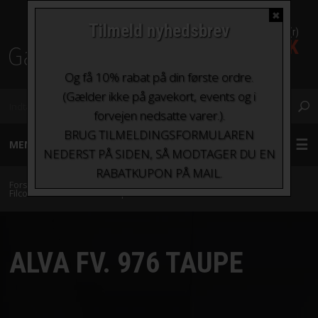
✖
Tilmeld nyhedsbrev
0 Vare(r)
0,00 DKK
Fragt fra kr. 0 - kr.100
Og få 10% rabat på din første ordre.
(Gælder ikke på gavekort, events og i
forvejen nedsatte varer.).
BRUG TILMELDINGSFORMULAREN
MENU
NEDERST PÅ SIDEN, SÅ MODTAGER DU EN
RABATKUPON PÅ MAIL.
GARN
Forside
»
Garn
»
Garn sorteret efter indhold
»
Alpaca
»
Alva fra
Filcolana
»
Alva Fv. 976 Taupe
STRIKKEPINDE OG HÆKLENÅLE
ALVA FV. 976 TAUPE
TILBEHØR
BØGER OG HÆFTER