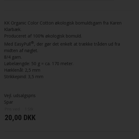
VILKÅR
KK Organic Color Cotton økologisk bomuldsgarn fra Karen
SØGNING
Klarbæk.
Produceret af 100% økologisk bomuld.
®
Med EasyPull
, der gør det enkelt at trække tråden ud fra
KUNDECENTER
midten af nøglet.
8/4 garn.
FAVORIT
Løbelængde: 50 g = ca. 170 meter.
Hæklenål: 2,5 mm
Strikkepind: 3,5 mm
FORTRYD DIT KØB
Vejl. udsalgspris
Spar
Pris ved
1
Stk
20,00 DKK