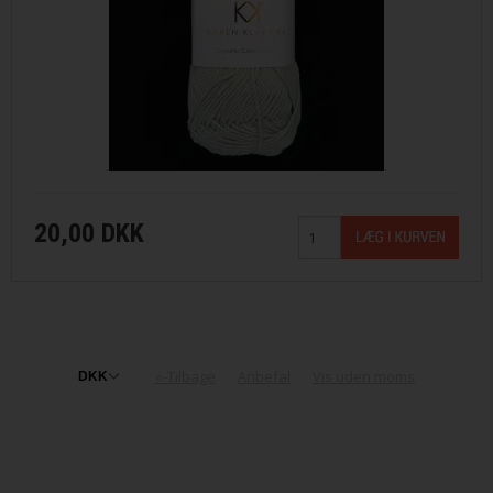
20,00 DKK
«-Tilbage
Anbefal
Vis uden moms