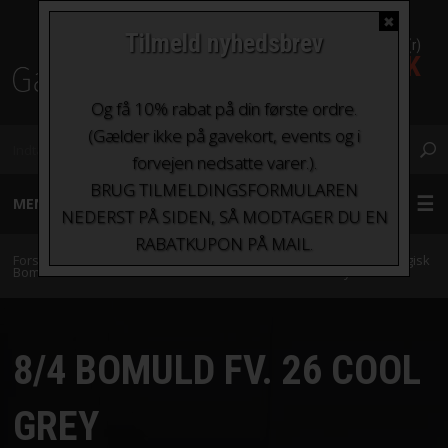
✖
Tilmeld nyhedsbrev
0 Vare(r)
0,00 DKK
Fragt fra kr. 0 - kr.100
Og få 10% rabat på din første ordre.
(Gælder ikke på gavekort, events og i
forvejen nedsatte varer.).
BRUG TILMELDINGSFORMULAREN
MENU
NEDERST PÅ SIDEN, SÅ MODTAGER DU EN
RABATKUPON PÅ MAIL.
GARN
Forside
»
Garn
»
Garn sorteret efter indhold
»
Bomuld
»
8/4 Økologisk
Bomuld fra Karen Klarbæk
»
8/4 Bomuld fv. 26 Cool Grey
STRIKKEPINDE OG HÆKLENÅLE
8/4 BOMULD FV. 26 COOL
TILBEHØR
GREY
BØGER OG HÆFTER