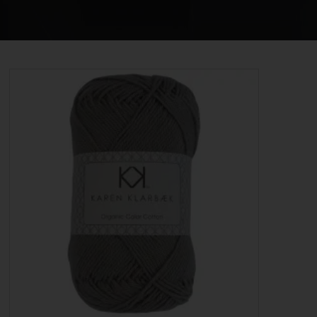
STRIKKE OG HÆKLEOPSKRIFTER
GAVEKORT
EVENTS
FORSIDE
KURV
BESTIL
NYHEDER
TILBUD
PROFIL