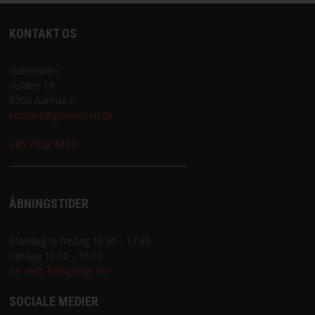
KONTAKT OS
Garnkisten
Volden 19
8000 Aarhus C
kontakt@garnkisten.dk
+45 2332 4423
ÅBNINGSTIDER
Mandag til fredag 10.30 - 17.30
Lørdag 10.00 - 16.00
Se vedr. helligdage her
SOCIALE MEDIER