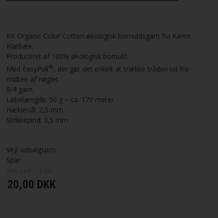
VILKÅR
KK Organic Color Cotton økologisk bomuldsgarn fra Karen
SØGNING
Klarbæk.
Produceret af 100% økologisk bomuld.
®
Med EasyPull
, der gør det enkelt at trække tråden ud fra
KUNDECENTER
midten af nøglet.
8/4 garn.
FAVORIT
Løbelængde: 50 g = ca. 170 meter.
Hæklenål: 2,5 mm
Strikkepind: 3,5 mm
FORTRYD DIT KØB
Vejl. udsalgspris
Spar
Pris ved
1
Stk
20,00 DKK