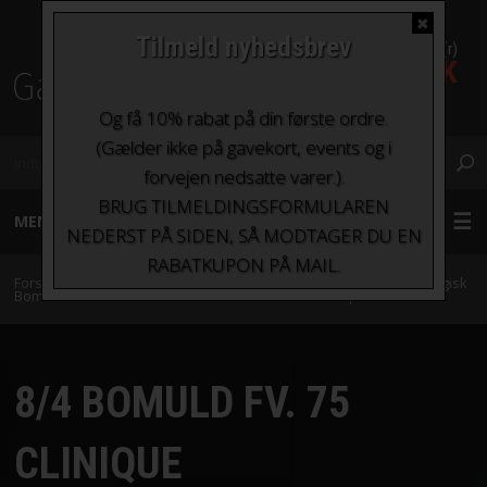
✖
Tilmeld nyhedsbrev
0 Vare(r)
0,00 DKK
Fragt fra kr. 0 - kr.100
Og få 10% rabat på din første ordre.
(Gælder ikke på gavekort, events og i
forvejen nedsatte varer.).
BRUG TILMELDINGSFORMULAREN
MENU
NEDERST PÅ SIDEN, SÅ MODTAGER DU EN
RABATKUPON PÅ MAIL.
GARN
Forside
»
Garn
»
Garn sorteret efter indhold
»
Bomuld
»
8/4 Økologisk
Bomuld fra Karen Klarbæk
»
8/4 Bomuld fv. 75 Clinique
STRIKKEPINDE OG HÆKLENÅLE
8/4 BOMULD FV. 75
TILBEHØR
CLINIQUE
BØGER OG HÆFTER