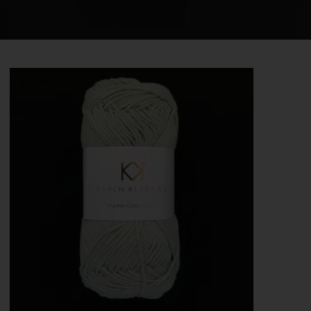
STRIKKE OG HÆKLEOPSKRIFTER
GAVEKORT
EVENTS
FORSIDE
KURV
BESTIL
NYHEDER
TILBUD
PROFIL