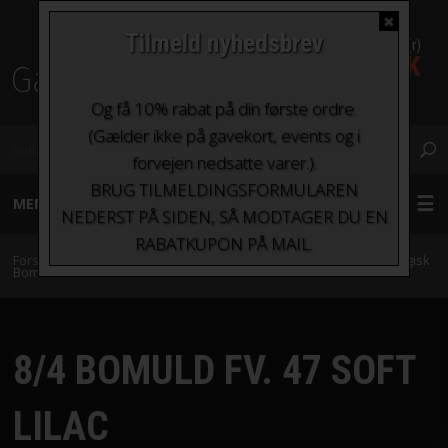
✖
Tilmeld nyhedsbrev
0 Vare(r)
0,00 DKK
Fragt fra kr. 0 - kr.100
Og få 10% rabat på din første ordre.
(Gælder ikke på gavekort, events og i
forvejen nedsatte varer.).
BRUG TILMELDINGSFORMULAREN
MENU
NEDERST PÅ SIDEN, SÅ MODTAGER DU EN
RABATKUPON PÅ MAIL.
GARN
Forside
»
Garn
»
Garn sorteret efter indhold
»
Bomuld
»
8/4 Økologisk
Bomuld fra Karen Klarbæk
»
8/4 Bomuld fv. 47 Soft Lilac
STRIKKEPINDE OG HÆKLENÅLE
8/4 BOMULD FV. 47 SOFT
TILBEHØR
LILAC
BØGER OG HÆFTER