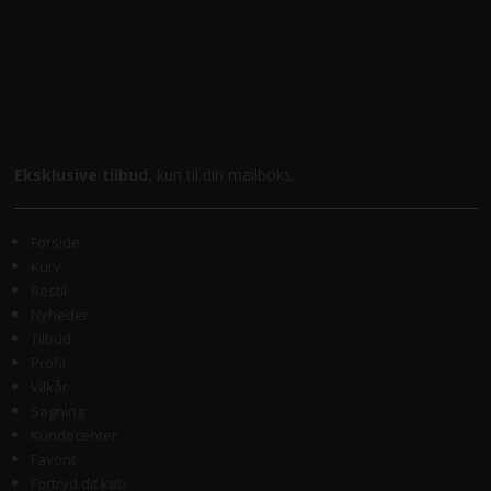
Eksklusive tilbud
, kun til din mailboks.
Forside
Kurv
Bestil
Nyheder
Tilbud
Profil
Vilkår
Søgning
Kundecenter
Favorit
Fortryd dit køb