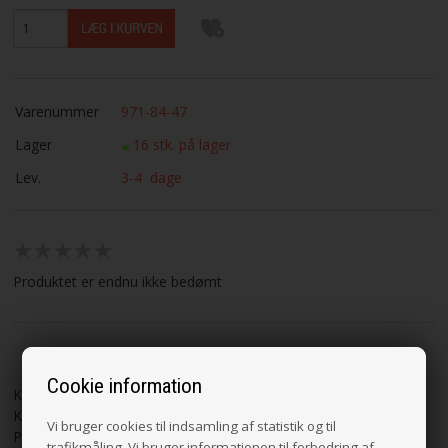
Varenummer
971-84-47
Lager
16 stk. på lager
Lev.
3-4 dage
Produktet er endnu ikke bedømt
Cookie information
KK Organic Color Cotton økologisk bomuldsgarn fra Karen
Klarbæk.
Vi bruger cookies til indsamling af statistik og til
Produceret af 100% økologisk bomuld.
trafikmåling. Vi bruger informationen til forbedring af