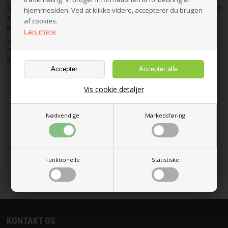
®
Med EasyPull
, der gør det enkelt at trække tråden ud fra midten
hjemmesiden. Ved at klikke videre, accepterer du brugen
af nøglet.
af cookies.
8/4 garn.
Læs mere
Løbelængde: 50 g = ca. 170 meter.
Hæklenål: 2,5 mm
Strikkepind: 3,5 mm
Vis cookie detaljer
Nødvendige
Markedsføring
«-Tilbage
Anbefal
Vis uden moms
Funktionelle
Statistiske
KONTAKT OS