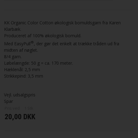
VILKÅR
KK Organic Color Cotton økologisk bomuldsgarn fra Karen
SØGNING
Klarbæk.
Produceret af 100% økologisk bomuld.
®
Med EasyPull
, der gør det enkelt at trække tråden ud fra
KUNDECENTER
midten af nøglet.
8/4 garn.
FAVORIT
Løbelængde: 50 g = ca. 170 meter.
Hæklenål: 2,5 mm
Strikkepind: 3,5 mm
FORTRYD DIT KØB
Vejl. udsalgspris
Spar
Pris ved
1
Stk
20,00 DKK