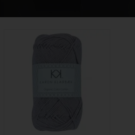
STRIKKE OG HÆKLEOPSKRIFTER
GAVEKORT
EVENTS
FORSIDE
KURV
BESTIL
NYHEDER
TILBUD
PROFIL