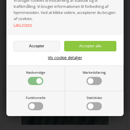
Vi bruger cookies til indsamling af statistik og til
trafikmåling. Vi bruger informationen til forbedring af
hjemmesiden. Ved at klikke videre, accepterer du brugen
af cookies.
Læs mere
Puno Fv. 716 Lys Indigo
Vis cookie detaljer
Nødvendige
Markedsføring
Funktionelle
Statistiske