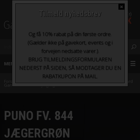
✖
Tilmeld nyhedsbrev
0 Vare(r)
0,00 DKK
Fragt fra kr. 0 - kr.100
Og få 10% rabat på din første ordre.
(Gælder ikke på gavekort, events og i
forvejen nedsatte varer.).
BRUG TILMELDINGSFORMULAREN
MENU
NEDERST PÅ SIDEN, SÅ MODTAGER DU EN
RABATKUPON PÅ MAIL.
GARN
Forside
»
Garn
»
Garn sorteret efter indhold
»
Uld
»
Puno fra Gepard
Garn
»
Puno Fv. 844 Jægergrøn
STRIKKEPINDE OG HÆKLENÅLE
PUNO FV. 844
TILBEHØR
JÆGERGRØN
BØGER OG HÆFTER