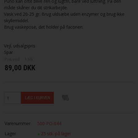
Puno kan ofte blive ren og lugtfri, bare ved luftning. På den
måde skåner du dit strikarbejde.
Vask ved 20-25 gr. Brug uldsæbe uden enzymer og brug ikke
skyllemiddel.
Brug vaskepose, det holder på faconen.
Vejl. udsalgspris
Spar
Pris ved
1
Stk
89,00 DKK
Varenummer
500-PO-844
Lager
25 stk. på lager