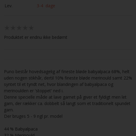
Lev.
3-4 dage
Produktet er endnu ikke bedømt
Puno består hovedsagelig af fineste bløde babyalpaca 68%, helt
uden nogen stikhår, dertil 10% fineste bløde merinould samt 22%
syntet til et tyndt net, hvor blandingen af babyalpaca og
merinoulden er 'stoppet' ned i.
Denne specielle måde at lave garnet på giver et fyldigt men let
garn, der rækker ca. dobbelt så langt som et traditionelt spundet
garn.
Der bruges 5 - 9 ngl pr. model
44 % Babyalpaca
32 % Merinould