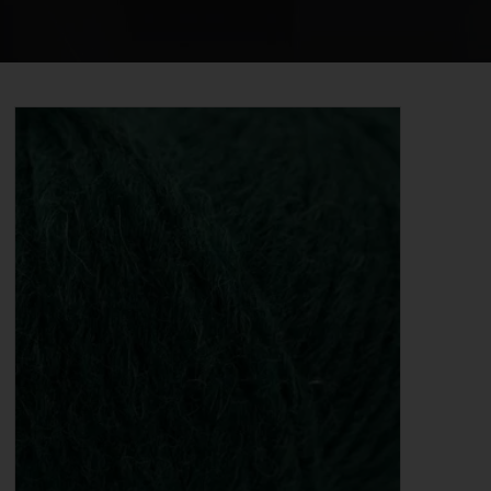
STRIKKE OG HÆKLEOPSKRIFTER
GAVEKORT
EVENTS
FORSIDE
KURV
BESTIL
NYHEDER
TILBUD
PROFIL