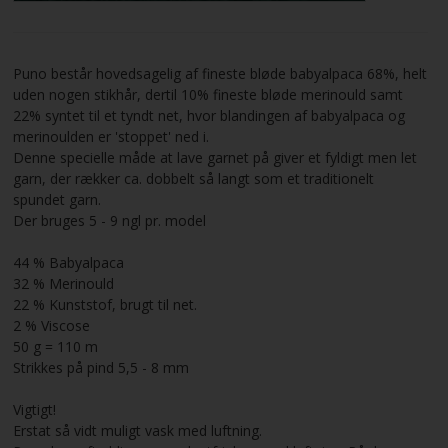
VILKÅR
Puno består hovedsagelig af fineste bløde babyalpaca 68%, helt
SØGNING
uden nogen stikhår, dertil 10% fineste bløde merinould samt
22% syntet til et tyndt net, hvor blandingen af babyalpaca og
merinoulden er 'stoppet' ned i.
KUNDECENTER
Denne specielle måde at lave garnet på giver et fyldigt men let
garn, der rækker ca. dobbelt så langt som et traditionelt
FAVORIT
spundet garn.
Der bruges 5 - 9 ngl pr. model
FORTRYD DIT KØB
44 % Babyalpaca
32 % Merinould
22 % Kunststof, brugt til net.
2 % Viscose
50 g = 110 m
Strikkes på pind 5,5 - 8 mm
Vigtigt!
Erstat så vidt muligt vask med luftning.