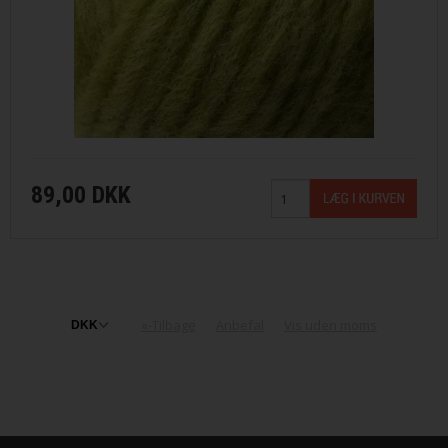
89,00 DKK
«-Tilbage
Anbefal
Vis uden moms