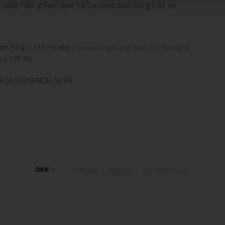
ol fra Filcolana
(1000) 1050 g Peer Gynt fra Sandnes Garn (50 g = 91 m)
n
n (50 g = 115 m) eller
Peruvian Highland Wool fra Filcolana
d Garn
g = 125 m)
RFOR FORSENDELSE PÅ.
 Lang Yarns
rd Garn
«-Tilbage
Anbefal
Vis uden moms