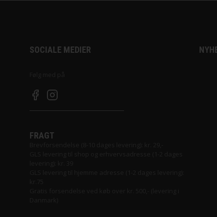
SOCIALE MEDIER
NYH
Følg med på
FRAGT
Brevforsendelse (8-10 dages levering): kr. 29,-
GLS levering til shop og erhvervsadresse (1-2 dages
ana
levering): kr. 39
GLS levering til hjemme adresse (1-2 dages levering):
kr.75
Gratis forsendelse ved køb over kr. 500,- (levering i
Danmark)