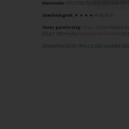
Illusion fra Lang Yarns
Peruvian Highland Wo
Materialer:
650 (700) 750 (800) 850 (900) 950 
Sværhedsgrad:
★ ★ ★ ★ (4 ud af 5)
Iris fra Permin
Puno fra Gepard Gar
Vores garnforslag:
Pura Lana
fra Gepard Gar
Lace Lamé fra Lang Yarns
Pura Lana fra Gepar
(50 g = 100 m) eller
Mashdale fra Filcolana
(50 
OPSKRIFTEN ER PÅ TRYK OG DER KOMMER DE
Lammy Paillettes
Saga fra Filcolana
Madeira glimmertråd
Sock fra Unik Garn
Make it .... fra Rico Design
Super Soxx 6Ply fra
Make it Blümchen fra Rico Design
Teddy Dear fra Gepa
Make it Perlchen fra Rico Design
Mashdale fra Filcolana