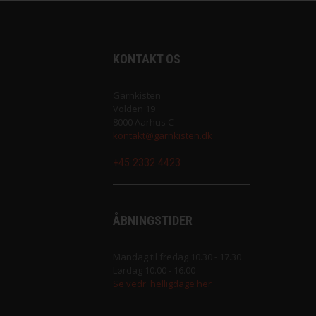
Merci fra Filcolana
Merino 400 fra Lang Yarns
KONTAKT OS
Mosaic fra Lang Yarns
Garnkisten
Volden 19
Nomad fra Lang Yarns
8000 Aarhus C
kontakt@garnkisten.dk
Paia fra Filcolana
+45 2332 4423
Pernilla fra Filcolana
ÅBNINGSTIDER
Peruvian Highland Wool fra Filcol
Mandag til fredag 10.30 - 17.30
Puno fra Gepard Garn
Lørdag 10.00 - 16.00
Se vedr. helligdage her
Pura Lana fra Gepard Garn