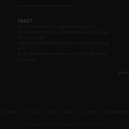
ol fra Filcolana
n
FRAGT
Brevforsendelse (8-10 dages levering): kr. 29,-
d Garn
GLS levering til shop og erhvervsadresse (1-2 dages
levering): kr. 39
GLS levering til hjemme adresse (1-2 dages levering):
kr.75
Gratis forsendelse ved køb over kr. 500,- (levering i
Danmark)
Ekskl
 Lang Yarns
rd Garn
Nyheder
Tilbud
Profil
Vilkår
Søgning
Kundecenter
© Copyright 2015 - Garnkisten. CVR. 36360542.