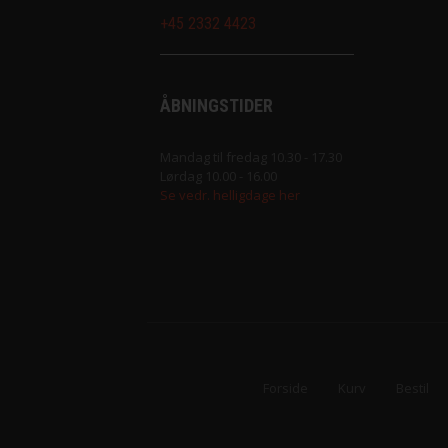
Illusion fra Lang Yarns
Peruvian Highland Wo
+45 2332 4423
Iris fra Permin
Puno fra Gepard Gar
ÅBNINGSTIDER
Lace Lamé fra Lang Yarns
Pura Lana fra Gepar
Mandag til fredag 10.30 - 17.30
Lammy Paillettes
Saga fra Filcolana
Lørdag 10.00 - 16.00
Se vedr. helligdage her
Madeira glimmertråd
Sock fra Unik Garn
Make it .... fra Rico Design
Super Soxx 6Ply fra
Make it Blümchen fra Rico Design
Teddy Dear fra Gepa
Make it Perlchen fra Rico Design
Forside
Kurv
Bestil
Mashdale fra Filcolana