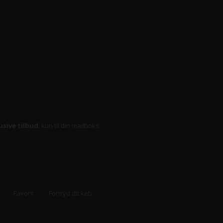
usive tilbud
, kun til din mailboks.
Favorit
Fortryd dit køb