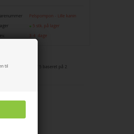
arenummer
Pelspompon - Lille kanin
ager
5 stk. på lager
ev.
3-4 dage
n til
edømmelse: 1 ud af 5 baseret på
2
temmer