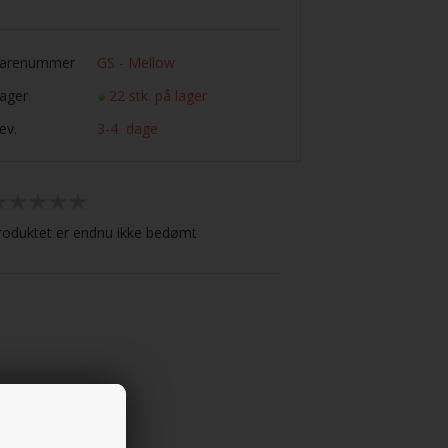
arenummer
GS - Mellow
ager
22 stk. på lager
ev.
3-4 dage
roduktet er endnu ikke bedømt