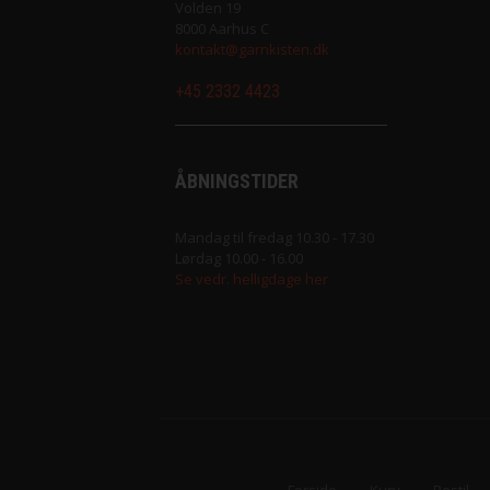
Volden 19
Merci fra Filcolana
8000 Aarhus C
kontakt@garnkisten.dk
Merino 400 fra Lang Yarns
+45 2332 4423
Mosaic fra Lang Yarns
ÅBNINGSTIDER
Nomad fra Lang Yarns
Mandag til fredag 10.30 - 17.30
Paia fra Filcolana
Lørdag 10.00 - 16.00
Se vedr. helligdage her
Pernilla fra Filcolana
Peruvian Highland Wool fra Filcol
Puno fra Gepard Garn
Pura Lana fra Gepard Garn
Forside
Kurv
Bestil