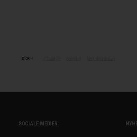
ol fra Filcolana
n
d Garn
«-Tilbage
Anbefal
Vis uden moms
 Lang Yarns
rd Garn
SOCIALE MEDIER
NYH