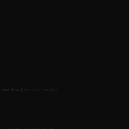
usive tilbud
, kun til din mailboks.
Favorit
Fortryd dit køb