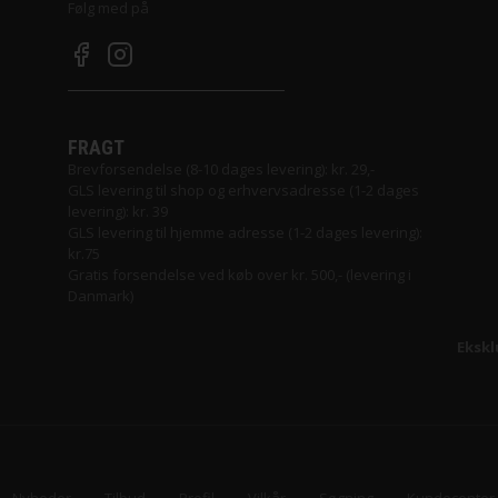
Følg med på
FRAGT
Brevforsendelse (8-10 dages levering): kr. 29,-
GLS levering til shop og erhvervsadresse (1-2 dages
levering): kr. 39
GLS levering til hjemme adresse (1-2 dages levering):
kr.75
Gratis forsendelse ved køb over kr. 500,- (levering i
Danmark)
Ekskl
ana
Nyheder
Tilbud
Profil
Vilkår
Søgning
Kundecenter