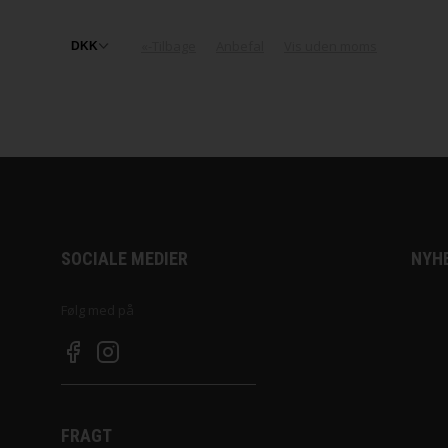
«-Tilbage
Anbefal
Vis uden moms
SOCIALE MEDIER
NYH
Følg med på
FRAGT