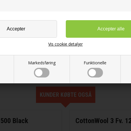
ol fra Filcolana
n
d Garn
Vis cookie detaljer
KK
Markedsføring
Funktionelle
 Lang Yarns
rd Garn
KUNDER KØBTE OGSÅ
. 500 Black
CottonWool 3 Fv. 1