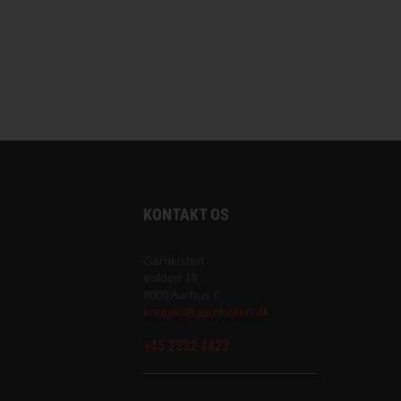
Saga fra Filcolana
Sock fra Unik Garn
Super Soxx 6Ply fra Lang Yarns
Sweet fra Lang Yarns
Teddy Dear fra Gepard Garn
KONTAKT OS
Tilia fra Filcolana
Garnkisten
Volden 19
8000 Aarhus C
Vilja fra Filcolana
kontakt@garnkisten.dk
+45 2332 4423