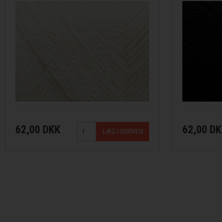
Merci fra Filcolana
Merino 400 fra Lang Yarns
Mosaic fra Lang Yarns
Nomad fra Lang Yarns
Paia fra Filcolana
62,00 DKK
62,00 D
Pernilla fra Filcolana
Peruvian Highland Wool fra Filcol
Puno fra Gepard Garn
Pura Lana fra Gepard Garn