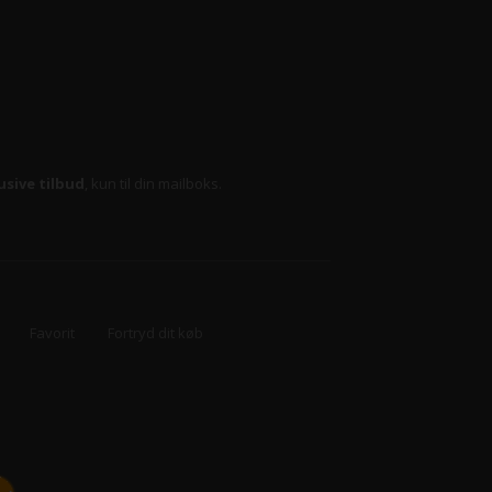
usive tilbud
, kun til din mailboks.
Favorit
Fortryd dit køb