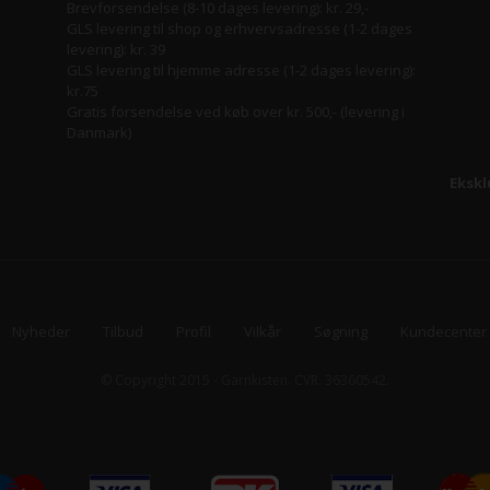
Brevforsendelse (8-10 dages levering): kr. 29,-
GLS levering til shop og erhvervsadresse (1-2 dages
levering): kr. 39
GLS levering til hjemme adresse (1-2 dages levering):
kr.75
Gratis forsendelse ved køb over kr. 500,- (levering i
Danmark)
Ekskl
Nyheder
Tilbud
Profil
Vilkår
Søgning
Kundecenter
© Copyright 2015 - Garnkisten. CVR. 36360542.