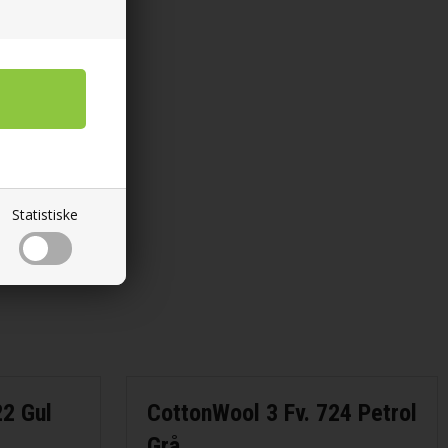
Statistiske
22 Gul
CottonWool 3 Fv. 724 Petrol
Grå