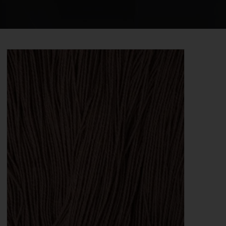
STRIKKE OG HÆKLEOPSKRIFTER
GAVEKORT
EVENTS
FORSIDE
KURV
BESTIL
NYHEDER
TILBUD
PROFIL