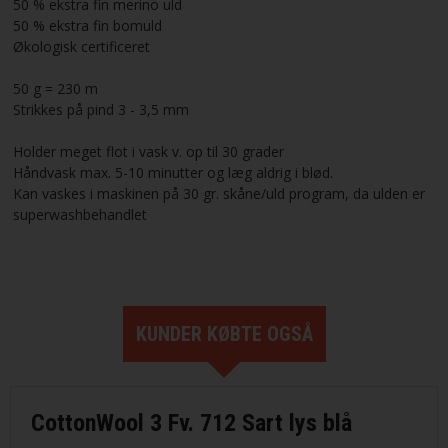
50 % ekstra fin merino uld
50 % ekstra fin bomuld
Økologisk certificeret
50 g = 230 m
Strikkes på pind 3 - 3,5 mm
Holder meget flot i vask v. op til 30 grader
Håndvask max. 5-10 minutter og læg aldrig i blød.
Kan vaskes i maskinen på 30 gr. skåne/uld program, da ulden er
superwashbehandlet
KUNDER KØBTE OGSÅ
CottonWool 3 Fv. 712 Sart lys blå