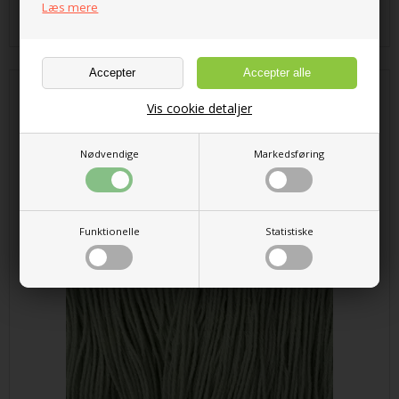
Læs mere
52,00 DKK
CottonWool 3 Fv. 810 Sart Grøn
Vis cookie detaljer
Nødvendige
Markedsføring
Funktionelle
Statistiske