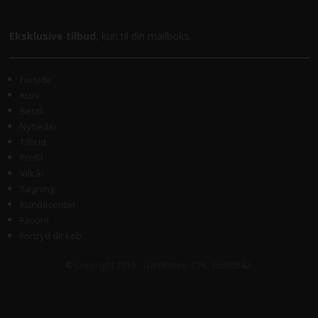
Eksklusive tilbud
, kun til din mailboks.
Forside
Kurv
Bestil
Nyheder
Tilbud
Profil
Vilkår
Søgning
Kundecenter
Favorit
Fortryd dit køb
© Copyright 2015 - Garnkisten. CVR. 36360542.