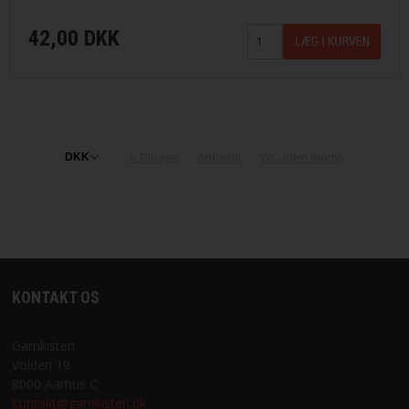
42,00 DKK
«-Tilbage
Anbefal
Vis uden moms
KONTAKT OS
Garnkisten
Volden 19
8000 Aarhus C
kontakt@garnkisten.dk