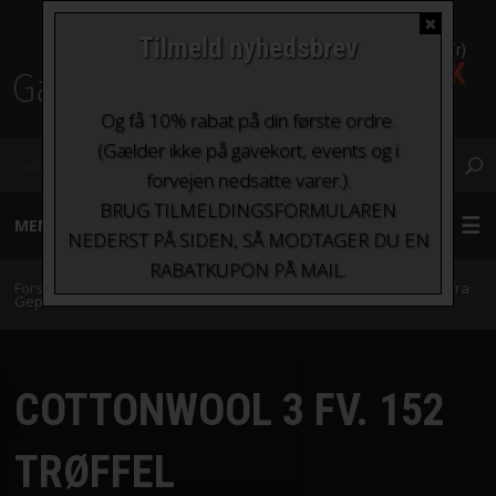
✖
Tilmeld nyhedsbrev
0 Vare(r)
0,00 DKK
Fragt fra kr. 0 - kr.100
Og få 10% rabat på din første ordre.
(Gælder ikke på gavekort, events og i
forvejen nedsatte varer.).
BRUG TILMELDINGSFORMULAREN
MENU
NEDERST PÅ SIDEN, SÅ MODTAGER DU EN
RABATKUPON PÅ MAIL.
GARN
Forside
»
Garn
»
Garn sorteret efter indhold
»
Uld
»
CottonWool 3 fra
Gepard Garn
»
CottonWool 3 Fv. 152 Trøffel
STRIKKEPINDE OG HÆKLENÅLE
COTTONWOOL 3 FV. 152
TILBEHØR
TRØFFEL
BØGER OG HÆFTER