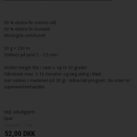
VILKÅR
50 % ekstra fin merino uld
SØGNING
50 % ekstra fin bomuld
Økologisk certificeret
KUNDECENTER
50 g = 230 m
Strikkes på pind 3 - 3,5 mm
FAVORIT
Holder meget flot i vask v. op til 30 grader
Håndvask max. 5-10 minutter og læg aldrig i blød.
FORTRYD DIT KØB
Kan vaskes i maskinen på 30 gr. skåne/uld program, da ulden er
superwashbehandlet
Vejl. udsalgspris
Spar
Pris ved
1
Stk
52,00 DKK