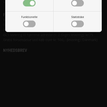
FRAGT
Funktionelle
Statistiske
Brevforsendelse (8-10 dages levering): kr. 29,-
GLS levering til shop og erhvervsadresse (1-2 dages levering): kr.
39
GLS levering til hjemme adresse (1-2 dages levering): kr.75
Gratis forsendelse ved køb over kr. 500,- (levering i Danmark)
NYHEDSBREV