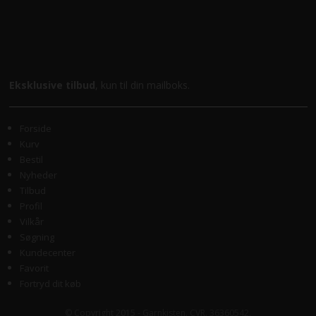
Eksklusive tilbud
, kun til din mailboks.
Forside
Kurv
Bestil
Nyheder
Tilbud
Profil
Vilkår
Søgning
Kundecenter
Favorit
Fortryd dit køb
© Copyright 2015 - Garnkisten. CVR. 36360542.