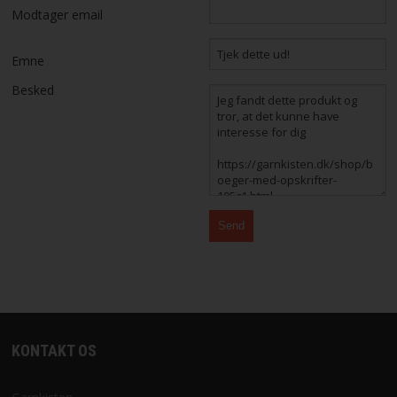
Modtager email
STRIKKE OG HÆKLEOPSKRIFTER
Emne
GAVEKORT
Besked
EVENTS
FORSIDE
KURV
BESTIL
NYHEDER
TILBUD
KONTAKT OS
PROFIL