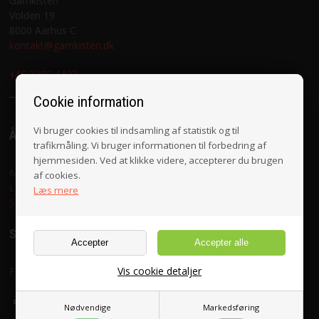
Garnkisten
Volden 19
VILKÅR
8000 Aarhus C
kontakt@garnkisten.dk
SØGNING
+45 2332 4423
Cookie information
KUNDECENTER
Vi bruger cookies til indsamling af statistik og til
ÅBNINGSTIDER
FAVORIT
trafikmåling. Vi bruger informationen til forbedring af
hjemmesiden. Ved at klikke videre, accepterer du brugen
Mandag til fredag 10.30 - 17.30
af cookies.
FORTRYD DIT KØB
Lørdag 10.00 - 16.00
Læs mere
Se vedr. helligdage her
SOCIALE MEDIER
Vis cookie detaljer
Følg med på
Nødvendige
Markedsføring