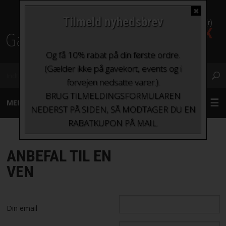
✖
Tilmeld nyhedsbrev
0 Vare(r)
0,00 DKK
Fragt fra kr. 0 - kr.100
Og få 10% rabat på din første ordre.
(Gælder ikke på gavekort, events og i
forvejen nedsatte varer.).
BRUG TILMELDINGSFORMULAREN
MENU
NEDERST PÅ SIDEN, SÅ MODTAGER DU EN
RABATKUPON PÅ MAIL.
GARN
ANBEFAL TIL EN
STRIKKEPINDE OG HÆKLENÅLE
VEN
TILBEHØR
Din email
BØGER OG HÆFTER