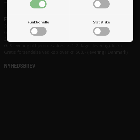
FRAGT
Funktionelle
Statistiske
Brevforsendelse (8-10 dages levering): kr. 29,-
GLS levering til shop og erhvervsadresse (1-2 dages levering): kr.
39
GLS levering til hjemme adresse (1-2 dages levering): kr.75
Gratis forsendelse ved køb over kr. 500,- (levering i Danmark)
NYHEDSBREV