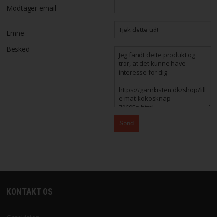
Modtager email
STRIKKE OG HÆKLEOPSKRIFTER
Emne
GAVEKORT
Besked
EVENTS
FORSIDE
KURV
BESTIL
NYHEDER
TILBUD
KONTAKT OS
PROFIL