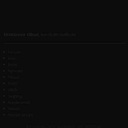
Eksklusive tilbud
, kun til din mailboks.
Forside
Kurv
Bestil
Nyheder
Tilbud
Profil
Vilkår
Søgning
Kundecenter
Favorit
Fortryd dit køb
© Copyright 2015 - Garnkisten. CVR. 36360542.