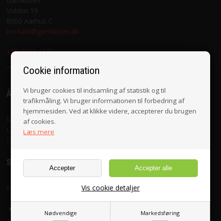
Garnkisten
Volden 19
VILKÅR
8000 Aarhus C
kontakt@garnkisten.dk
SØGNING
+45 2332 4423
Cookie information
KUNDECENTER
Vi bruger cookies til indsamling af statistik og til
ÅBNINGSTIDER
FAVORIT
trafikmåling. Vi bruger informationen til forbedring af
hjemmesiden. Ved at klikke videre, accepterer du brugen
Mandag til fredag 10.30 - 17.30
af cookies.
FORTRYD DIT KØB
Lørdag 10.00 - 16.00
Læs mere
Se vedr. helligdage her
SOCIALE MEDIER
Vis cookie detaljer
Følg med på
Nødvendige
Markedsføring