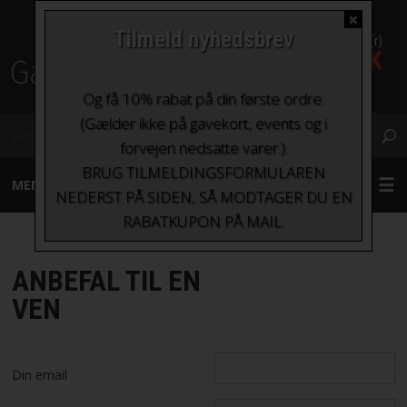
✖
Tilmeld nyhedsbrev
0 Vare(r)
0,00 DKK
Fragt fra kr. 0 - kr.100
Og få 10% rabat på din første ordre.
(Gælder ikke på gavekort, events og i
forvejen nedsatte varer.).
BRUG TILMELDINGSFORMULAREN
MENU
NEDERST PÅ SIDEN, SÅ MODTAGER DU EN
RABATKUPON PÅ MAIL.
GARN
ANBEFAL TIL EN
STRIKKEPINDE OG HÆKLENÅLE
VEN
TILBEHØR
Din email
BØGER OG HÆFTER